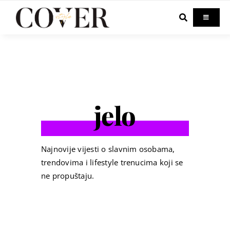
Skip
to
Toggle
Navigati
content
Home
Celebrity
jelo
Fashion
Beauty
Najnovije vijesti o slavnim osobama,
trendovima i lifestyle trenucima koji se
ne propuštaju.
Lifestyle
Out & About