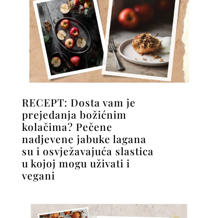
RECEPT: Dosta vam je
prejedanja božićnim
kolačima? Pečene
nadjevene jabuke lagana
su i osvježavajuća slastica
u kojoj mogu uživati i
vegani