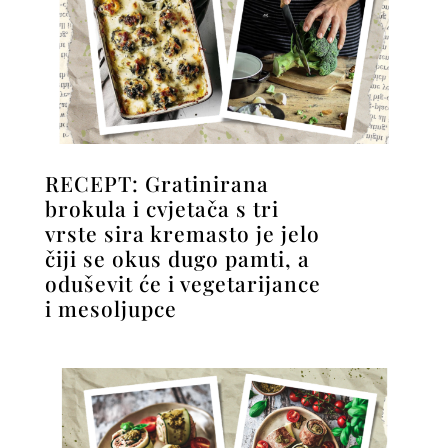
RECEPT: Gratinirana
brokula i cvjetača s tri
vrste sira kremasto je jelo
čiji se okus dugo pamti, a
oduševit će i vegetarijance
i mesoljupce