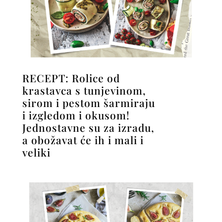
RECEPT: Rolice od
krastavca s tunjevinom,
sirom i pestom šarmiraju
i izgledom i okusom!
Jednostavne su za izradu,
a obožavat će ih i mali i
veliki