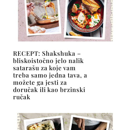
RECEPT: Shakshuka –
bliskoistočno jelo nalik
satarašu za koje vam
treba samo jedna tava, a
možete ga jesti za
doručak ili kao brzinski
ručak