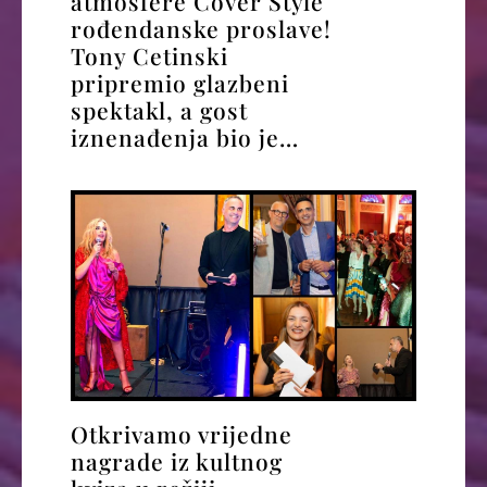
atmosfere Cover Style
rođendanske proslave!
Tony Cetinski
pripremio glazbeni
spektakl, a gost
iznenađenja bio je…
Otkrivamo vrijedne
nagrade iz kultnog