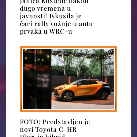
Janica Kostelić nakon
dugo vremena u
javnosti! Iskusila je
čari rally vožnje u autu
prvaka u WRC-u
FOTO: Predstavljen je
novi Toyota C-HR
Plug-in hibrid –