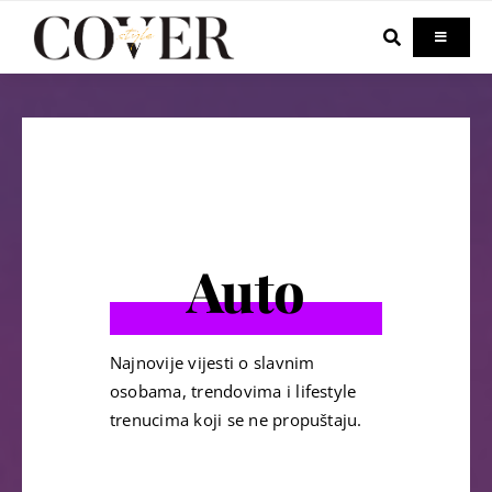
Skip
to
Toggle
Navigati
content
Home
Celebrity
Fashion
Auto
Beauty
Najnovije vijesti o slavnim
Lifestyle
osobama, trendovima i lifestyle
trenucima koji se ne propuštaju.
Out & About