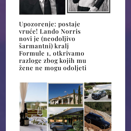
Upozorenje: postaje
vruće! Lando Norris
novi je (neodoljivo
šarmantni) kralj
Formule 1, otkrivamo
razloge zbog kojih mu
žene ne mogu odoljeti