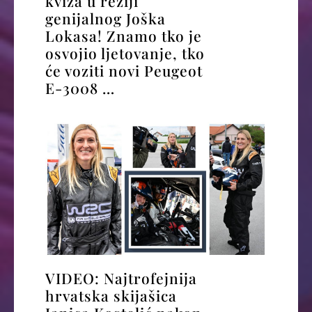
kviza u režiji
genijalnog Joška
Lokasa! Znamo tko je
osvojio ljetovanje, tko
će voziti novi Peugeot
E-3008 …
VIDEO: Najtrofejnija
hrvatska skijašica