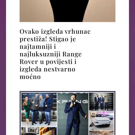
Ovako izgleda vrhunac
prestiža! Stigao je
najtamniji i
najluksuzniji Range
Rover u povijesti i
izgleda nestvarno
moćno