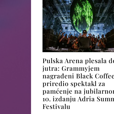
Pulska Arena plesala d
jutra: Grammyjem
nagrađeni Black Coffe
priredio spektakl za
pamćenje na jubilarn
10. izdanju Adria Sum
Festivalu