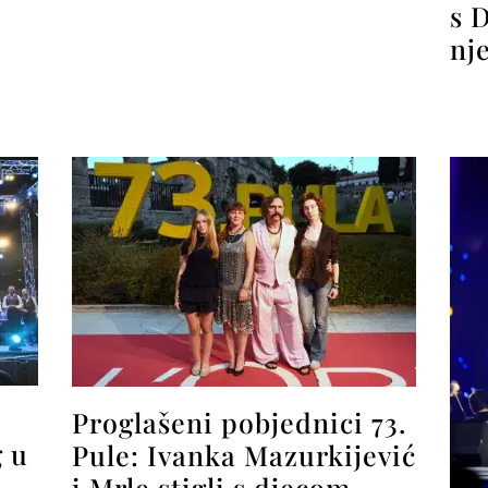
s 
nj
Proglašeni pobjednici 73.
g u
Pule: Ivanka Mazurkijević
i Mrle stigli s djecom,