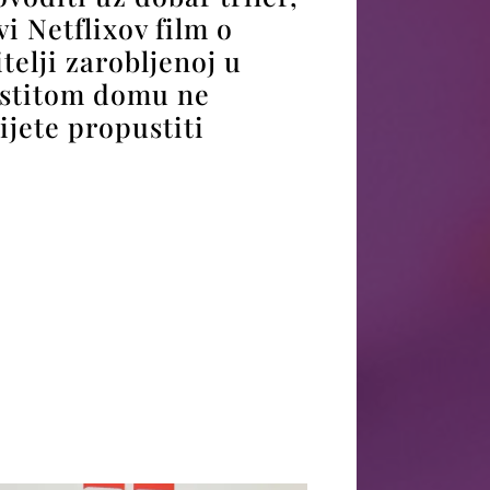
vi Netflixov film o
telji zarobljenoj u
astitom domu ne
ijete propustiti