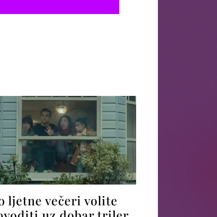
 ljetne večeri volite
ovoditi uz dobar triler,