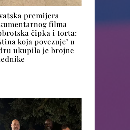
vatska premijera
kumentarnog filma
obrotska čipka i torta:
ština koja povezuje’ u
dru ukupila je brojne
lednike