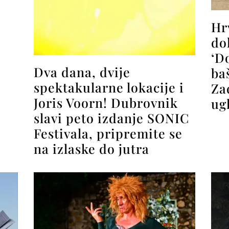
Hr
do
‘D
Dva dana, dvije
ba
spektakularne lokacije i
Za
Joris Voorn! Dubrovnik
ug
slavi peto izdanje SONIC
Festivala, pripremite se
na izlaske do jutra