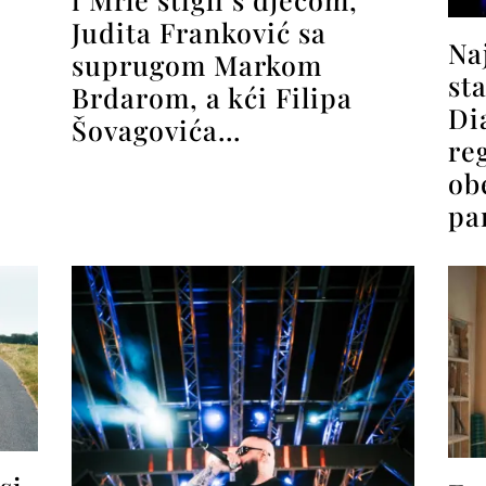
Judita Franković sa
Na
suprugom Markom
st
Brdarom, a kći Filipa
Di
Šovagovića…
re
ob
pa