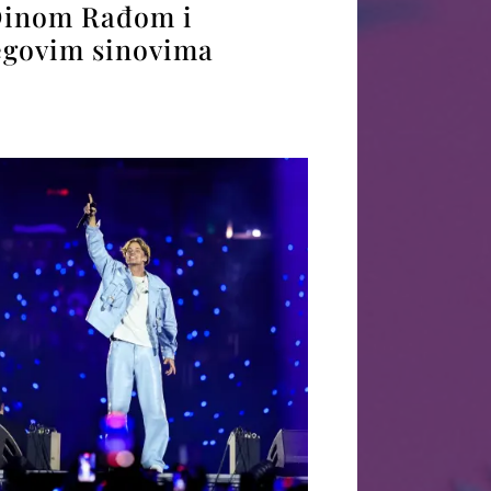
Dinom Rađom i
egovim sinovima