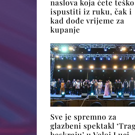
naslova koja ćete teško
ispustiti iz ruku, čak i
kad dođe vrijeme za
kupanje
Sve je spremno za
glazbeni spektakl ‘Tra
beskraju’ u Veloj Luci,