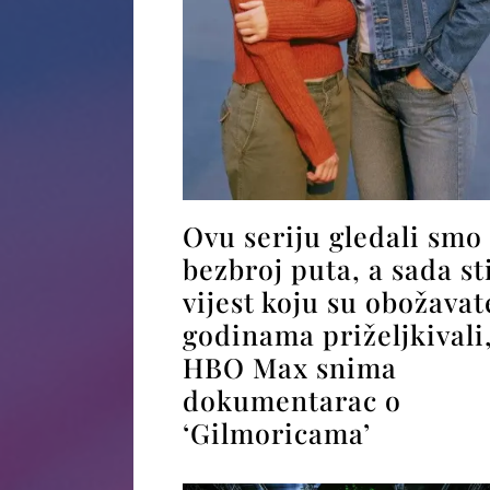
Ovu seriju gledali smo
bezbroj puta, a sada st
vijest koju su obožavate
godinama priželjkivali
HBO Max snima
dokumentarac o
‘Gilmoricama’