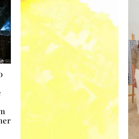
o
e
om
mer