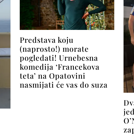
Predstava koju
(naprosto!) morate
pogledati! Urnebesna
komedija ‘Francekova
teta’ na Opatovini
nasmijati će vas do suza
Dv
je
O’
za