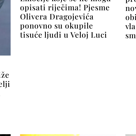
opisati riječima! Pjesme
no
Olivera Dragojevića
obi
ponovno su okupile
vl
tisuće ljudi u Veloj Luci
sm
iže
lji
,