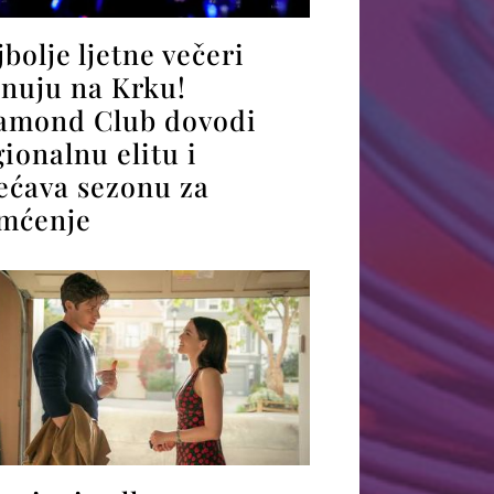
jbolje ljetne večeri
anuju na Krku!
amond Club dovodi
gionalnu elitu i
ećava sezonu za
mćenje