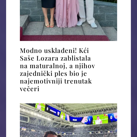
Modno usklađeni! Kći
Saše Lozara zablistala
na maturalnoj, a njihov
zajednički ples bio je
najemotivniji trenutak
večeri