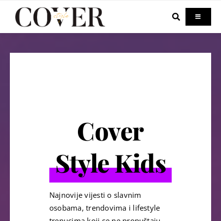
Skip
to
Toggle
Navigati
content
Home
Celebrity
Fashion
Cover
Beauty
Style Kids
Lifestyle
Najnovije vijesti o slavnim
Out & About
osobama, trendovima i lifestyle
trenucima koji se ne propuštaju.