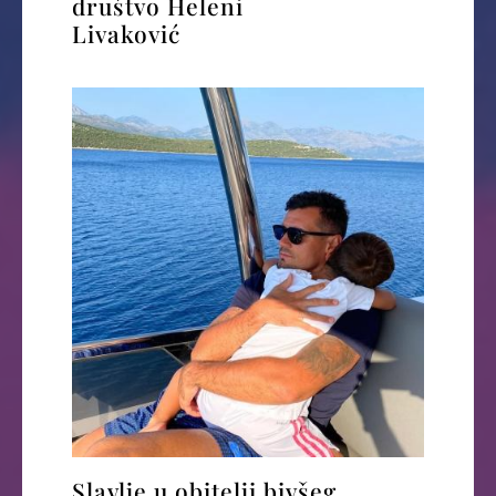
društvo Heleni
Livaković
Slavlje u obitelji bivšeg