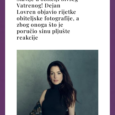
Vatrenog! Dejan
Lovren objavio rijetke
obiteljske fotografije, a
zbog onoga što je
poručio sinu pljušte
reakcije