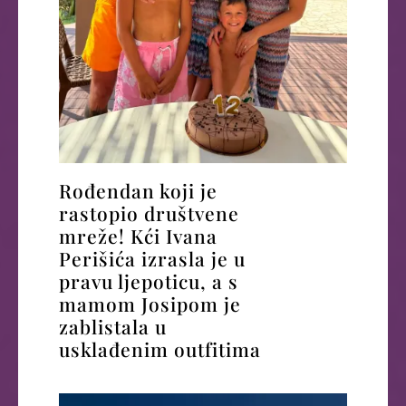
Rođendan koji je
rastopio društvene
mreže! Kći Ivana
Perišića izrasla je u
pravu ljepoticu, a s
mamom Josipom je
zablistala u
usklađenim outfitima