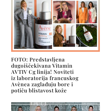
FOTO: Predstavljena
dugoiščekivana Vitamin
AVTIV Cg linija! Noviteti
iz laboratorija francuskog
Avènea zaglađuju bore i
potiču blistavost kože