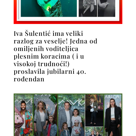
Iva Šulentić ima veliki
razlog za veselje! Jedna od
omiljenih voditeljica
plesnim koracima ( i u
visokoj trudnoći!)
proslavila jubilarni 40.
rođendan