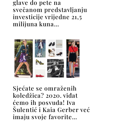
glave do pete na
svečanom predstavljanju
investicije vrijedne 21,5
milijuna kuna…
Sjećate se omraženih
koledžica? 2020. viđat
ćemo ih posvuda! Iva
Šulentić i Kaia Gerber već
imaju svoje favorite…