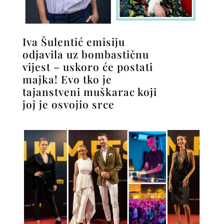
Iva Šulentić emisiju
odjavila uz bombastičnu
vijest – uskoro će postati
majka! Evo tko je
tajanstveni muškarac koji
joj je osvojio srce