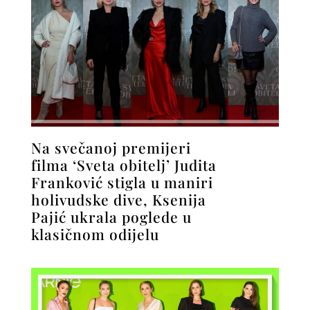
Na svečanoj premijeri
filma ‘Sveta obitelj’ Judita
Franković stigla u maniri
holivudske dive, Ksenija
Pajić ukrala poglede u
klasičnom odijelu