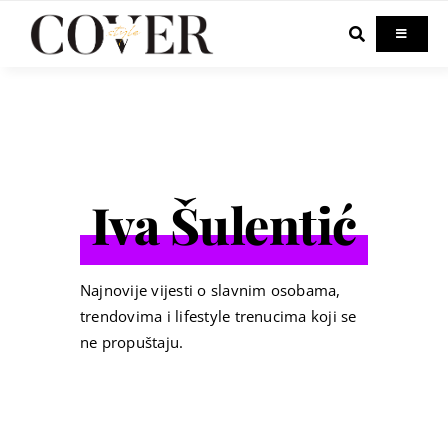
Skip
to
Toggle
Navigati
content
Home
Celebrity
Iva Šulentić
Fashion
Beauty
Najnovije vijesti o slavnim osobama,
trendovima i lifestyle trenucima koji se
ne propuštaju.
Lifestyle
Out & About