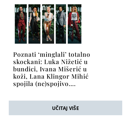
Poznati ‘minglali’ totalno
skockani: Luka Nižetić u
bundici, Ivana Mišerić u
koži, Lana Klingor Mihić
spojila (ne)spojivo….
UČITAJ VIŠE