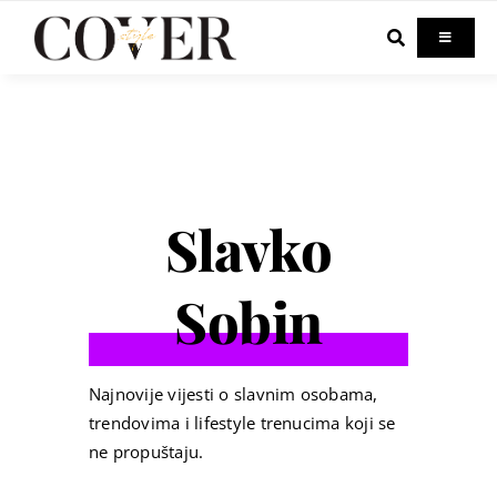
Skip
to
Toggle
Navigati
content
Home
Celebrity
Slavko
Fashion
Sobin
Beauty
Lifestyle
Najnovije vijesti o slavnim osobama,
trendovima i lifestyle trenucima koji se
ne propuštaju.
Out & About