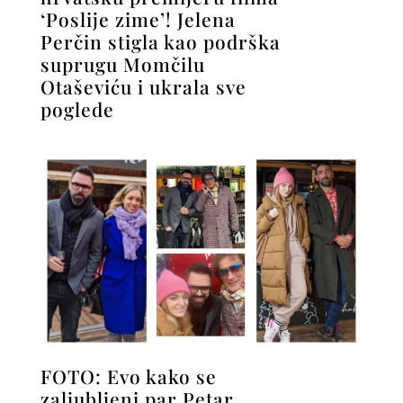
‘Poslije zime’! Jelena
Perčin stigla kao podrška
suprugu Momčilu
Otaševiću i ukrala sve
poglede
FOTO: Evo kako se
zaljubljeni par Petar