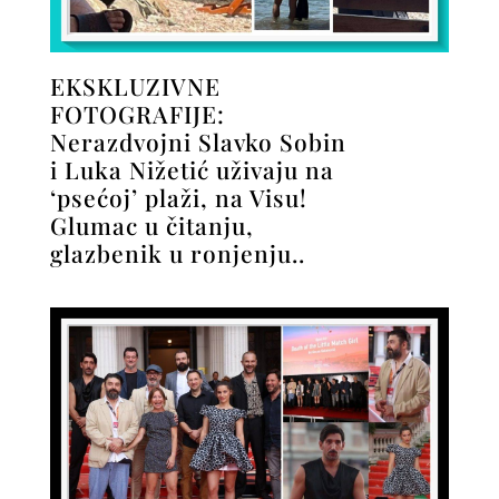
EKSKLUZIVNE
FOTOGRAFIJE:
Nerazdvojni Slavko Sobin
i Luka Nižetić uživaju na
‘psećoj’ plaži, na Visu!
Glumac u čitanju,
glazbenik u ronjenju..