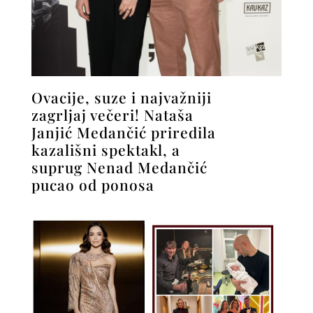
Ovacije, suze i najvažniji
zagrljaj večeri! Nataša
Janjić Medančić priredila
kazališni spektakl, a
suprug Nenad Medančić
pucao od ponosa