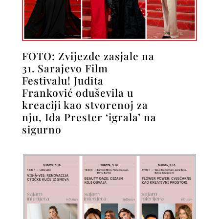
FOTO: Zvijezde zasjale na
31. Sarajevo Film
Festivalu! Judita
Franković oduševila u
kreaciji kao stvorenoj za
nju, Ida Prester ‘igrala’ na
sigurno