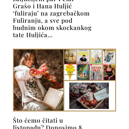
Grašo i Hana Huljić
‘fuliraju’ na zagrebačkom
Fuliranju, a sve pod
budnim okom skockankog
tate Huljića…
Što ćemo čitati u
listopadu? Donosimo 8