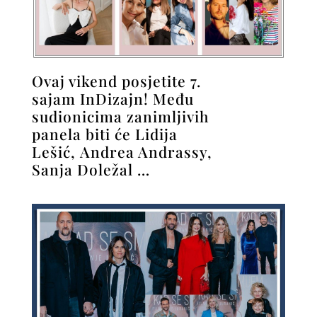
Ovaj vikend posjetite 7.
sajam InDizajn! Među
sudionicima zanimljivih
panela biti će Lidija
Lešić, Andrea Andrassy,
Sanja Doležal …