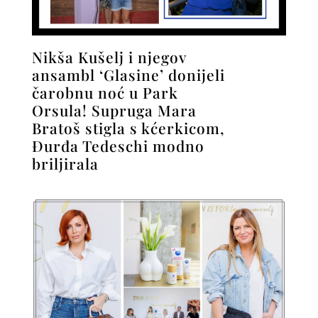
Nikša Kušelj i njegov
ansambl ‘Glasine’ donijeli
čarobnu noć u Park
Orsula! Supruga Mara
Bratoš stigla s kćerkicom,
Đurđa Tedeschi modno
briljirala