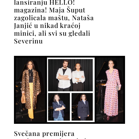
lansiranju HELLO!
magazina! Maja Šuput
zagolicala maštu, Nataša
Janjić u nikad kraćoj
minici, ali svi su gledali
Severinu
Svečana premijera