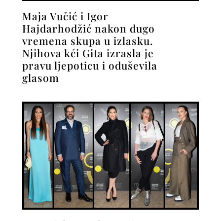
Maja Vučić i Igor
Hajdarhodžić nakon dugo
vremena skupa u izlasku.
Njihova kći Gita izrasla je
pravu ljepoticu i oduševila
glasom