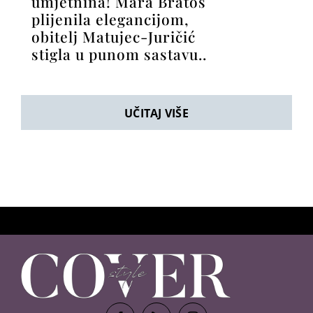
umjetnina! Mara Bratoš
plijenila elegancijom,
obitelj Matujec-Juričić
stigla u punom sastavu..
UČITAJ VIŠE