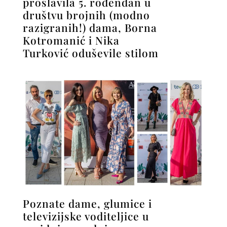
proslavila 5. rođendan u
društvu brojnih (modno
razigranih!) dama, Borna
Kotromanić i Nika
Turković oduševile stilom
Poznate dame, glumice i
televizijske voditeljice u