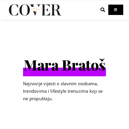
Skip
to
Toggle
Navigati
content
Home
Celebrity
Mara Bratoš
Fashion
Beauty
Najnovije vijesti o slavnim osobama,
trendovima i lifestyle trenucima koji se
ne propuštaju.
Lifestyle
Out & About