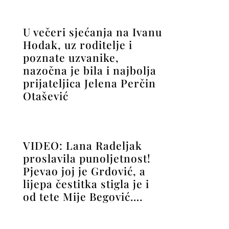
U večeri sjećanja na Ivanu
Hodak, uz roditelje i
poznate uzvanike,
nazočna je bila i najbolja
prijateljica Jelena Perčin
Otašević
VIDEO: Lana Radeljak
proslavila punoljetnost!
Pjevao joj je Grdović, a
lijepa čestitka stigla je i
od tete Mije Begović….