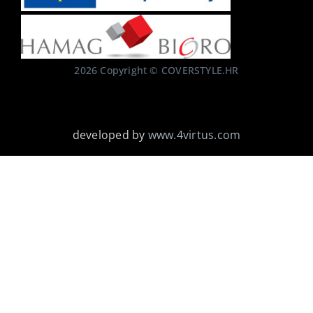
2026 Copyright © COVERSTYLE.HR
developed by
www.4virtus.com