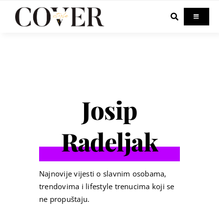
Skip
to
Toggle
Navigati
content
Home
Celebrity
Josip
Fashion
Radeljak
Beauty
Lifestyle
Najnovije vijesti o slavnim osobama,
trendovima i lifestyle trenucima koji se
ne propuštaju.
Out & About