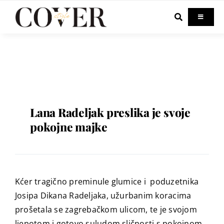
Skip
to
Toggle
Navigati
content
Home
Celebrity
Fashion
Lana Radeljak preslika je svoje
pokojne majke
Beauty
Lifestyle
Kćer tragično preminule glumice i poduzetnika
Josipa Dikana Radeljaka, užurbanim koracima
Out & About
prošetala se zagrebačkom ulicom, te je svojom
ljepotom i gotovo suludom sličnosti s pokojnom