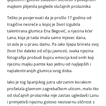
majkom plijenila poglede slučajnih prolaznika
Teško je povjerovati da je prošlo 17 godina od
tragične nesreće u kojoj je život izgubila
talentirana glumica Ena Begović, a njezina kćer
Lana, koja je tada imala samo mjesec dana,
izrasla je u pravu damu. Pa iako lijepa brineta svoj
život živi daleko od očiju javnosti, svaka njezina
fotografija probudi bujicu emocija kod onih koji
njezinu majku pamte kao jednu od najljepših i
najtalentiranijih glumica svog doba.
Iako je tog lipanjskog jutra ubrzanim korakom
prošetala glavnom zagrebačkom ulicom, malo tko
od slučajnih prolaznika nije zastao ugledavši Lanu
i primjetivši njezinu gotovo nestvarnu sličnost s