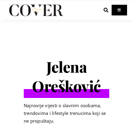
Skip
to
Toggle
Navigati
content
Home
Celebrity
Jelena
Fashion
Orešković
Beauty
Lifestyle
Najnovije vijesti o slavnim osobama,
trendovima i lifestyle trenucima koji se
ne propuštaju.
Out & About