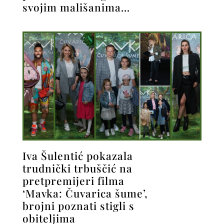
svojim mališanima…
Iva Šulentić pokazala
trudnički trbuščić na
pretpremijeri filma
‘Mavka: Čuvarica šume’,
brojni poznati stigli s
obiteljima