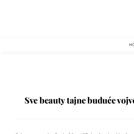
Skip
to
content
H
Sve beauty tajne buduće voj