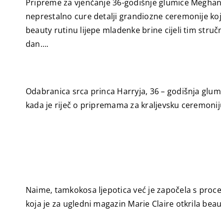
Pripreme za vjenčanje 36-godišnje glumice Meghan M
neprestalno cure detalji grandiozne ceremonije koju 
beauty rutinu lijepe mladenke brine cijeli tim stru
dan….
Odabranica srca princa Harryja, 36 – godišnja glu
kada je riječ o pripremama za kraljevsku ceremoniju
Naime, tamkokosa ljepotica već je započela s proce
koja je za ugledni magazin Marie Claire otkrila bea