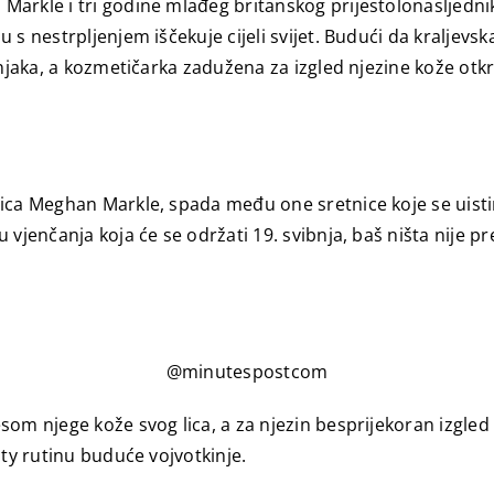
arkle i tri godine mlađeg britanskog prijestolonasljednik
s nestrpljenjem iščekuje cijeli svijet. Budući da kraljevska
čnjaka, a kozmetičarka zadužena za izgled njezine kože otk
mica Meghan Markle, spada među one sretnice koje se uist
 vjenčanja koja će se održati 19. svibnja, baš ništa nije p
@minutespostcom
som njege kože svog lica, a za njezin besprijekoran izgle
uty rutinu buduće vojvotkinje.