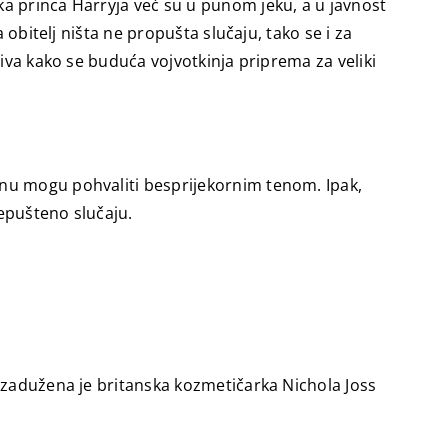
a princa Harryja već su u punom jeku, a u javnost
 obitelj ništa ne propušta slučaju, tako se i za
riva kako se buduća vojvotkinja priprema za veliki
inu mogu pohvaliti besprijekornim tenom. Ipak,
repušteno slučaju.
d zadužena je britanska kozmetičarka Nichola Joss