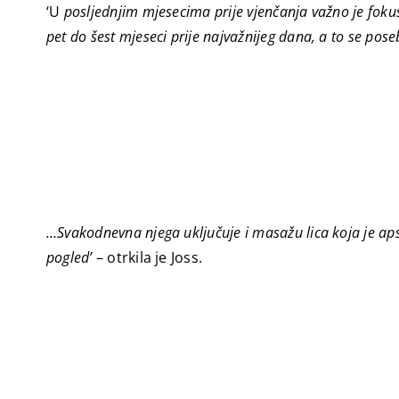
‘U
posljednjim mjesecima prije vjenčanja važno je fokusi
pet do šest mjeseci prije najvažnijeg dana, a to se po
…Svakodnevna njega uključuje i masažu lica koja je apso
pogled’
– otrkila je Joss.