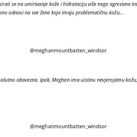
rati se na umirivanje kože i hidrataciju više nego agresivne tr
sebno odnosi na sve žene koje imaju problematičnu kožu…
@meghanmountbatten_windsor
lutno obavezna. Ipak, Meghan ima uistinu nevjerojatnu kožu, br
@meghanmountbatten_windsor