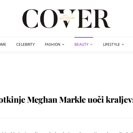
OME
CELEBRITY
FASHION
BEAUTY
LIFESTYLE
votkinje Meghan Markle uoči kraljev