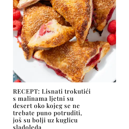
RECEPT: Lisnati trokutići
s malinama ljetni su
desert oko kojeg se ne
trebate puno potruditi,
još su bolji uz kuglicu
sladoleda