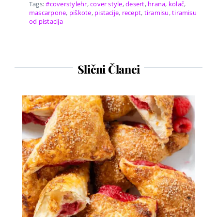
Tags:
#coverstylehr
,
cover style
,
desert
,
hrana
,
kolač
,
mascarpone
,
piškote
,
pistacije
,
recept
,
tiramisu
,
tiramisu
od pistacija
Slični Članci