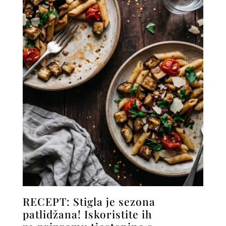
RECEPT: Stigla je sezona
patlidžana! Iskoristite ih