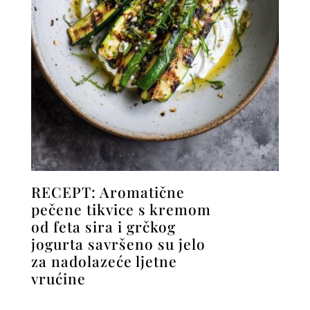
RECEPT: Aromatične
pečene tikvice s kremom
od feta sira i grčkog
jogurta savršeno su jelo
za nadolazeće ljetne
vrućine