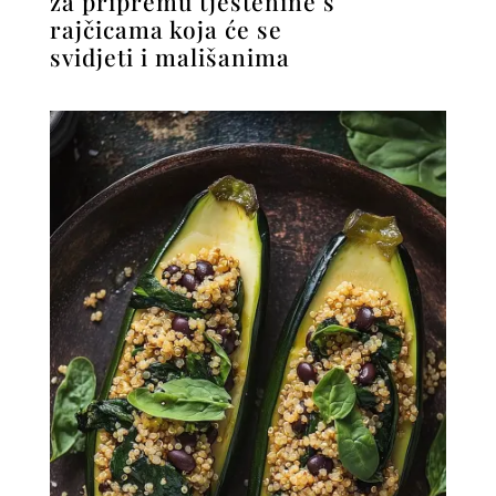
za pripremu tjestenine s
rajčicama koja će se
svidjeti i mališanima