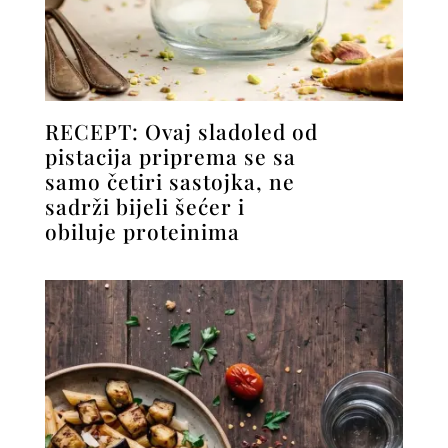
RECEPT: Ovaj sladoled od
pistacija priprema se sa
samo četiri sastojka, ne
sadrži bijeli šećer i
obiluje proteinima