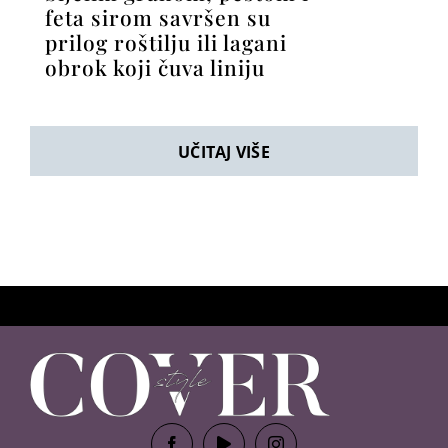
feta sirom savršen su
prilog roštilju ili lagani
obrok koji čuva liniju
UČITAJ VIŠE