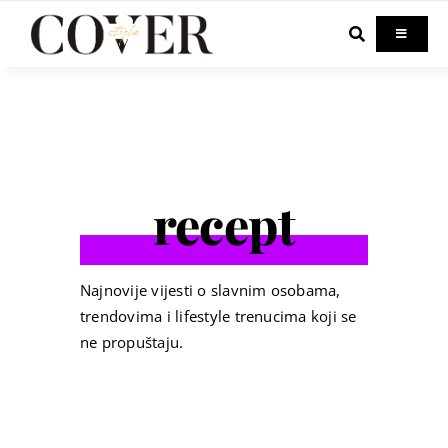
Skip
to
Toggle
Navigati
content
Home
Celebrity
recept
Fashion
Beauty
Najnovije vijesti o slavnim osobama,
trendovima i lifestyle trenucima koji se
ne propuštaju.
Lifestyle
Out & About