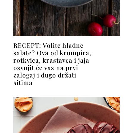
RECEPT: Volite hladne
salate? Ova od krumpira,
rotkvica, krastavca i jaja
osvojit će vas na prvi
zalogaj i dugo držati
sitima