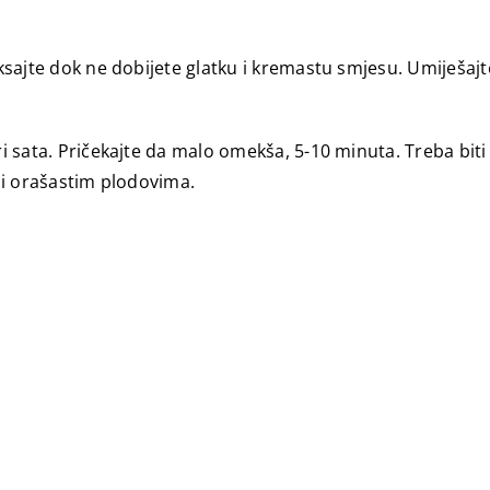
iksajte dok ne dobijete glatku i kremastu smjesu. Umiješaj
tiri sata. Pričekajte da malo omekša, 5-10 minuta. Treba b
ili orašastim plodovima.