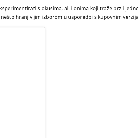
ksperimentirati s okusima, ali i onima koji traže brz i je
 i nešto hranjivijim izborom u usporedbi s kupovnim verzij