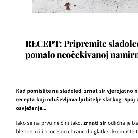
RECEPT: Pripremite sladoled 
pomalo neočekivanoj namirn
Kad pomislite na sladoled, zrnat sir vjerojatno
recepta koji oduševljava ljubitelje slatkog. Sp
osvježenje…
Iako se na prvu ne čini tako,
zrnati sir
odlična je b
blenderu ili procesoru hrane do glatke i kremaste 