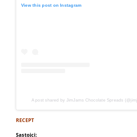
View this post on Instagram
A post shared by JimJams Chocolate Spreads (@ji
RECEPT
Sastojci: