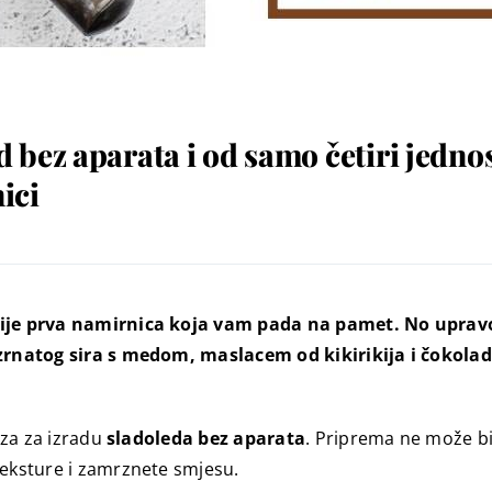
bez aparata i od samo četiri jednos
ici
 nije prva namirnica koja vam pada na pamet. No upravo
oj zrnatog sira s medom, maslacem od kikirikija i čoko
aza za izradu
sladoleda bez aparata
. Priprema ne može bi
teksture i zamrznete smjesu.