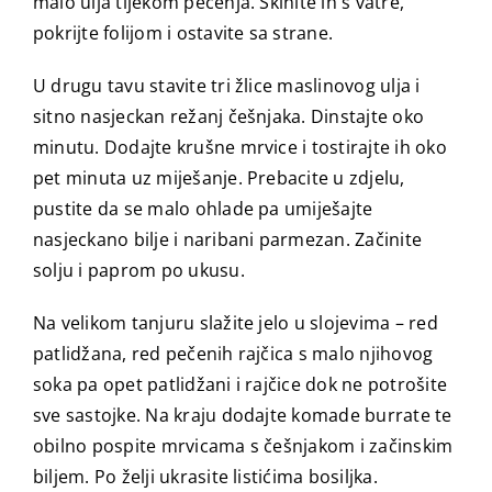
malo ulja tijekom pečenja. Skinite ih s vatre,
pokrijte folijom i ostavite sa strane.
U drugu tavu stavite tri žlice maslinovog ulja i
sitno nasjeckan režanj češnjaka. Dinstajte oko
minutu. Dodajte krušne mrvice i tostirajte ih oko
pet minuta uz miješanje. Prebacite u zdjelu,
pustite da se malo ohlade pa umiješajte
nasjeckano bilje i naribani parmezan. Začinite
solju i paprom po ukusu.
Na velikom tanjuru slažite jelo u slojevima – red
patlidžana, red pečenih rajčica s malo njihovog
soka pa opet patlidžani i rajčice dok ne potrošite
sve sastojke. Na kraju dodajte komade burrate te
obilno pospite mrvicama s češnjakom i začinskim
biljem. Po želji ukrasite listićima bosiljka.