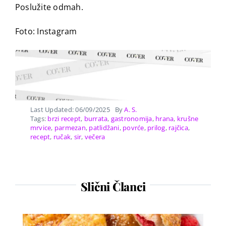
Poslužite odmah.
Foto: Instagram
Last Updated: 06/09/2025
By
A. S.
Tags:
brzi recept
,
burrata
,
gastronomija
,
hrana
,
krušne
mrvice
,
parmezan
,
patlidžani
,
povrće
,
prilog
,
rajčica
,
recept
,
ručak
,
sir
,
večera
Slični Članci