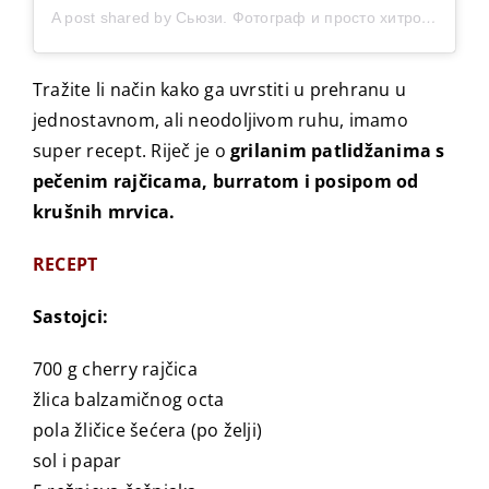
A post shared by Сьюзи. Фотограф и просто хитровертка (@susiefoods)
Tražite li način kako ga uvrstiti u prehranu u
jednostavnom, ali neodoljivom ruhu, imamo
super recept. Riječ je o
grilanim patlidžanima s
pečenim rajčicama, burratom i posipom od
krušnih mrvica.
RECEPT
Sastojci:
700 g cherry rajčica
žlica balzamičnog octa
pola žličice šećera (po želji)
sol i papar