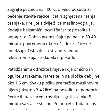
Zagrijte pećnicu na 190°C. U veću posudu za
pečenje stavite rajčice i četiri zgnječena režnja
češnjaka. Prelijte s dvije žlice maslinovog ulja,
dodajte balzamični ocat i šećer te posolite i
popaprite. Dobro promiješajte pa pecite 30-40
minuta, povremeno okrećući, dok rajčice ne
omekšaju. Ostavite sa strane zajedno s
tekućinom koja se skupila u posudi.
Patlidžanima odrežite krajeve i djelomično ih
ogulite u trakama. Narežite ih na ploške debljine
oko 1,5 cm. Svaku plošku premažite maslinovim
uljem (ukupno 3-4 žlice) pa posolite te popaprite.
Pecite ih na vrućem roštilju ili grill tavi oko 5
minuta sa svake strane. Po potrebi dodajte još