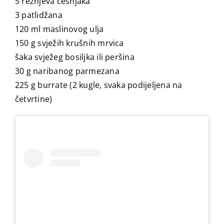
5 režnjeva češnjaka
3 patlidžana
120 ml maslinovog ulja
150 g svježih krušnih mrvica
šaka svježeg bosiljka ili peršina
30 g naribanog parmezana
225 g burrate (2 kugle, svaka podijeljena na
četvrtine)