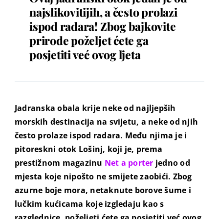
najslikovitijih, a često prolazi
ispod radara! Zbog bajkovite
prirode poželjet ćete ga
posjetiti već ovog ljeta
Jadranska obala krije neke od najljepših
morskih destinacija na svijetu, a neke od njih
često prolaze ispod radara. Među njima je i
pitoreskni otok Lošinj, koji je, prema
prestižnom magazinu
Net a porter
jedno od
mjesta koje nipošto ne smijete zaobići. Zbog
azurne boje mora, netaknute borove šume i
lučkim kućicama koje izgledaju kao s
razglednice, poželjeti ćete ga posjetiti već ovog