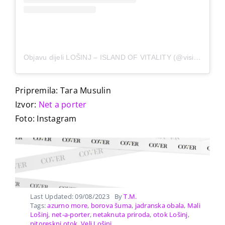
Objavu dijeli LOŠINJ – ISLAND OF VITALITY (@visitlosinj)
Pripremila: Tara Musulin
Izvor:
Net a porter
Foto: Instagram
Last Updated: 09/08/2023
By
T.M.
Tags:
azurno more
,
borova šuma
,
jadranska obala
,
Mali
Lošinj
,
net-a-porter
,
netaknuta priroda
,
otok Lošinj
,
pitoreskni otok
,
Veli Lošinj