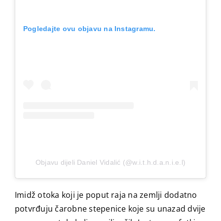
Pogledajte ovu objavu na Instagramu.
Objavu dijeli Daniel Vidalić (@w.i.t.h.d.a.n.i.e.l)
Imidž otoka koji je poput raja na zemlji dodatno
potvrđuju čarobne stepenice koje su unazad dvije