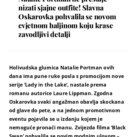
nizati sjajne outfite! Slavna
Oskarovka pohvalila se novom
cvjetnom haljinom koju krase
zavodljivi detalji
Holivudska glumica Natalie Portman ovih
dana ima pune ruke posla s promocijom nove
serije ‘Lady in the Lake’, nastale prema
romanu autorice Laure Lippman. Zgodna
Oskarovka svaki angažman obavlja skockana
od glave do pete, a na jednom promotivnom
eventu pojavila se u izdanju kojem je
nemoguće pronaći manu. Zvijezda filma ‘Black
Swan’ pohvalila se novim modnim ulovom –