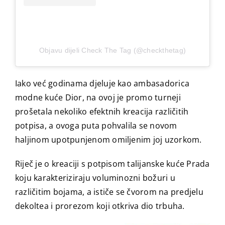
Objavu dijeli Check The Tag (@checkthetag)
Iako već godinama djeluje kao ambasadorica
modne kuće Dior, na ovoj je promo turneji
prošetala nekoliko efektnih kreacija različitih
potpisa, a ovoga puta pohvalila se novom
haljinom upotpunjenom omiljenim joj uzorkom.
Riječ je o kreaciji s potpisom talijanske kuće Prada
koju karakteriziraju voluminozni božuri u
različitim bojama, a ističe se čvorom na predjelu
dekoltea i prorezom koji otkriva dio trbuha.