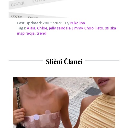
Last Updated: 28/05/2026
By
Nikolina
Tags:
Alaia
,
Chloe
,
jelly sandale
,
Jimmy Choo
,
ljeto
,
stilska
inspiracija
,
trend
Slični Članci