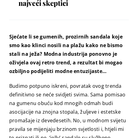
najveći skeptici
Sjećate li se gumenih, prozirnih sandala koje
smo kao klinci nosili na plažu kako ne bismo
stali na ježa? Modna industrija ponovno je
oživjela ovaj retro trend, a rezultat bi mogao
ozbiljno podijeliti modne entuzijaste…
Budimo potpuno iskreni, povratak ovog trenda
definitivno se neće svidjeti svima. Sama pomisao
na gumenu obuću kod mnogih odmah budi
asocijacije na znojna stopala, žuljeve i estetske
promašaje iz devedesetih. No, u modnom svijetu
pravila se mijenjaju brzinom svjetlosti i, htjeli mi
to priznati ili ne, ‘jelly’ sandale su službeno