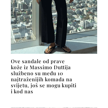
Ove sandale od prave
kože iz Massimo Duttija
službeno su među 10
najtraženijih komada na
svijetu, još se mogu kupiti
i kod nas