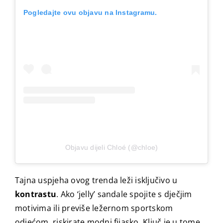
Pogledajte ovu objavu na Instagramu.
Objavu dijeli Chloé (@chloe)
Tajna uspjeha ovog trenda leži isključivo u
kontrastu
. Ako ‘jelly’ sandale spojite s dječjim
motivima ili previše ležernom sportskom
odjećom, riskirate modni fijasko. Ključ je u tome