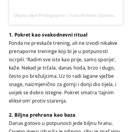
Objavu dijeli Photographer | Jodie Mcbride (@photographer_jodiemcbride)
1. Pokret kao svakodnevni ritual
Fonda ne preskače trening, ali ne izvodi nikakve
prenaporne treninge koji bi je u potpunosti
iscrpili. ‘Radim sve isto kao prije, samo sporije’,
kaže. Nekad je trčala, danas hoda, brzo i dugo,
često po brežuljcima. Uz to radi lagane vježbe
snage, naizmjenično za gornji i donji dio tijela, i
uvijek se dobro istegne. Pokret smatra ‘tajnim
eliksirom’ protiv starenja.
2. Biljna prehrana kao baza
Danas gotovo u potpunosti jede biljnu hranu.
Crveno meso izbacila je odavno, ribu je značajno