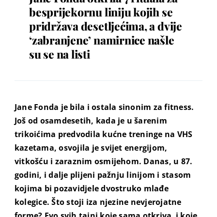
besprijekornu liniju kojih se
pridržava desetljećima, a dvije
‘zabranjene’ namirnice našle
su se na listi
Jane Fonda je bila i ostala sinonim za fitness.
Još od osamdesetih, kada je u šarenim
trikoićima predvodila kućne treninge na VHS
kazetama, osvojila je svijet energijom,
vitkošću i zaraznim osmijehom. Danas, u 87.
godini, i dalje plijeni pažnju linijom i stasom
kojima bi pozavidjele dvostruko mlađe
kolegice. Što stoji iza njezine nevjerojatne
forme? Evo svih tajni koje sama otkriva i koje