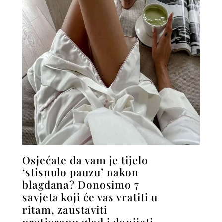
Osjećate da vam je tijelo
‘stisnulo pauzu’ nakon
blagdana? Donosimo 7
savjeta koji će vas vratiti u
ritam, zaustaviti
pretjeranu glad i donijeti