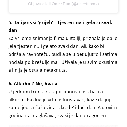
Objavu dijeli Once Fun (@oncefunmx)
5. Talijanski ‘grijeh’ – tjestenina i gelato svaki
dan
Za vrijeme snimanja filma u Italiji, priznala je da je
jela tjesteninu i gelato svaki dan. Ali, kako bi
održala ravnotežu, budila se u pet ujutro i satima
hodala po brežuljcima. Uživala je u svim okusima,
a linija je ostala netaknuta.
6. Alkohol? Ne, hvala
U jednom trenutku u potpunosti je izbacila
alkohol. Razlog je vrlo jednostavan, kaže da joj i
samo jedna čaša vina ‘ukrade’ idući dan. A u ovim
godinama, naglašava, svaki je dan dragocjen.