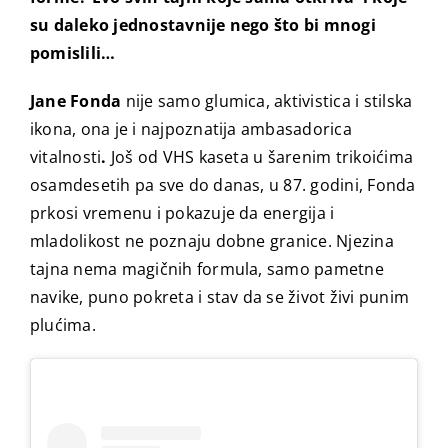
su daleko jednostavnije nego što bi mnogi
pomislili…
Jane Fonda
nije samo glumica, aktivistica i stilska
ikona, ona je i najpoznatija ambasadorica
vitalnosti
.
Još od VHS kaseta u šarenim trikoićima
osamdesetih pa sve do danas, u 87. godini, Fonda
prkosi vremenu i pokazuje da energija i
mladolikost ne poznaju dobne granice. Njezina
tajna nema magičnih formula, samo pametne
navike, puno pokreta i stav da se život živi punim
plućima.