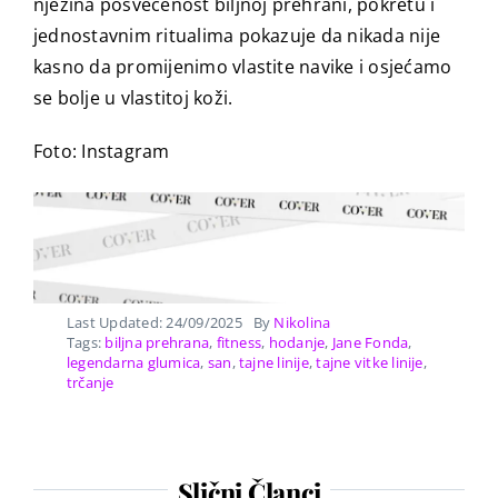
njezina posvećenost biljnoj prehrani, pokretu i
jednostavnim ritualima pokazuje da nikada nije
kasno da promijenimo vlastite navike i osjećamo
se bolje u vlastitoj koži.
Foto: Instagram
Last Updated: 24/09/2025
By
Nikolina
Tags:
biljna prehrana
,
fitness
,
hodanje
,
Jane Fonda
,
legendarna glumica
,
san
,
tajne linije
,
tajne vitke linije
,
trčanje
Slični Članci