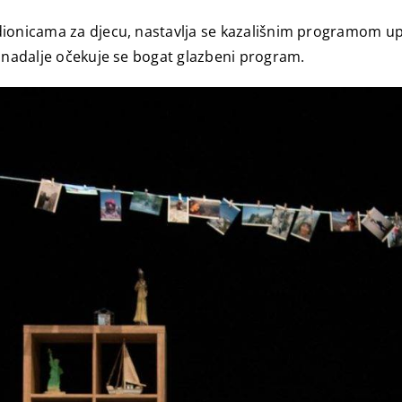
adionicama za djecu, nastavlja se kazališnim programom 
h nadalje očekuje se bogat glazbeni program.