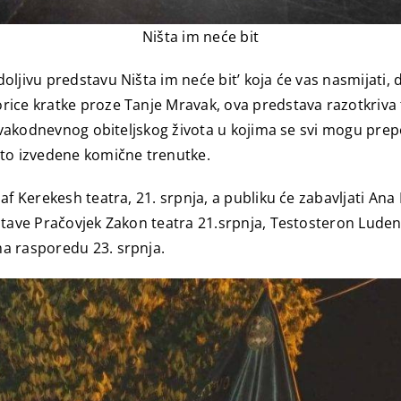
Ništa im neće bit
jivu predstavu Ništa im neće bit’ koja će vas nasmijati, di
ice kratke proze Tanje Mravak, ova predstava razotkriva ta
svakodnevnog obiteljskog života u kojima se svi mogu prepoz
što izvedene komične trenutke.
f Kerekesh teatra, 21. srpnja, a publiku će zabavljati Ana B
tave Pračovjek Zakon teatra 21.srpnja, Testosteron Ludens 
a rasporedu 23. srpnja.