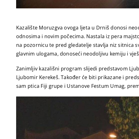
Kazalište Moruzgva ovoga ljeta u Drniš donosi neodol
odnosima i novim počecima. Nastala iz pera majstor
na pozornicu te pred gledatelje stavlja niz sitnica 
glavnim ulogama, donoseći neodoljivu kemiju i vje
Zanimljiv kazališni program slijedi predstavom Ljuba
Ljubomir Kerekeš. Također će biti prikazane i preds
sam ptica Fiji grupe i Ustanove Festum Umag, prem