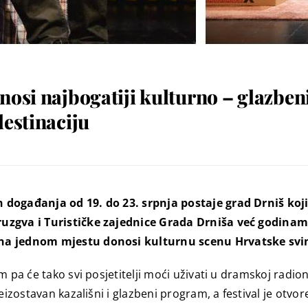
nosi najbogatiji kulturno – glazben
destinaciju
h događanja od 19. do 23. srpnja postaje grad Drniš koj
ruzgva i Turističke zajednice Grada Drniša već godinam
 na jednom mjestu donosi kulturnu scenu Hrvatske svim
m pa će tako svi posjetitelji moći uživati u dramskoj radio
neizostavan kazališni i glazbeni program, a festival je otv