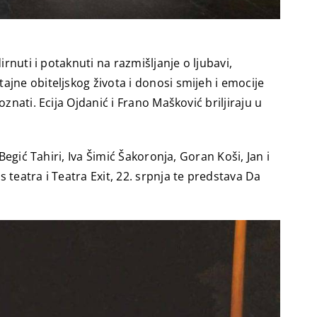
rnuti i potaknuti na razmišljanje o ljubavi,
jne obiteljskog života i donosi smijeh i emocije
nati. Ecija Ojdanić i Frano Mašković briljiraju u
egić Tahiri, Iva Šimić Šakoronja, Goran Koši, Jan i
teatra i Teatra Exit, 22. srpnja te predstava Da