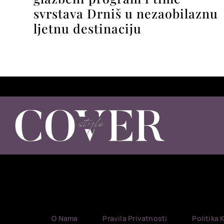
svrstava Drniš u nezaobilaznu
ljetnu destinaciju
O Nama
Pravila Privatnosti
Politika 