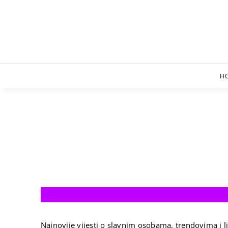
Skip
to
content
H
Najnovije vijesti o slavnim osobama, trendovima i li