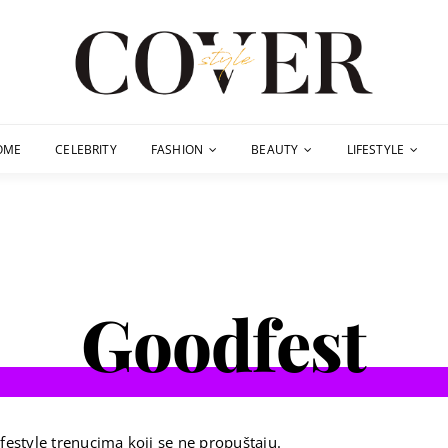
OME
CELEBRITY
FASHION
BEAUTY
LIFESTYLE
Goodfest
festyle trenucima koji se ne propuštaju.