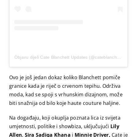
Objavu dijeli Cate Blanchett Updates (@cateblanchettupdate)
Ovo je još jedan dokaz koliko Blanchett pomiče
granice kada je riječ o crvenom tepihu. Održiva
moda, kad se spoji s vrhunskim dizajnom, može
biti snažnija od bilo koje haute couture haljine.
Na događaju, koji okuplja poznata lica iz svijeta
umjetnosti, politike i showbiza, uključujući
Lily
Allen
,
Sira Sadiqa Khana
i
Minnie Driver,
Cate je