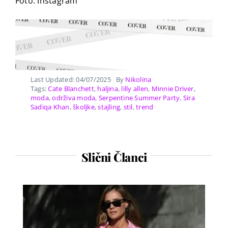
Foto: Instagram
Last Updated: 04/07/2025
By
Nikolina
Tags:
Cate Blanchett
,
haljina
,
lilly allen
,
Minnie Driver
,
moda
,
održiva moda
,
Serpentine Summer Party
,
Sira
Sadiqa Khan
,
školjke
,
stajling
,
stil
,
trend
Slični Članci