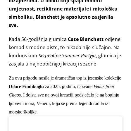
dizajnerima. U looku koji spaja modnu
umjetnost, reciklirane materijale i mitološku
simboliku, Blanchett je apsolutno zasjenila
sve.
Kada 56-godišnja glumica
Cate Blanchett
odjene
komad s modne piste, to nikada nije slučajno. Na
londonskom
Serpentine Summer Partyju
, glumica je
zasjala u najneobičnijoj kreaciji sezone
Za ovu prigodu nosila je dramatičan top iz jesenske kolekcije
Dilare Findikoglu
za 2025. godinu, nazvane
Venus from
Chaos
. I doista sve na ovoj kreaciji podsjećalo je na boginju
ljubavi i mora, Veneru, koja se prema legendi rodila iz
morske školjke.