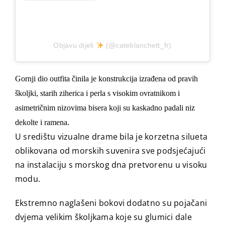
Objavu dijeli
(@cateblanchett_fr)
Gornji dio outfita činila je konstrukcija izrađena od pravih
školjki, starih ziherica i perla s visokim ovratnikom i
asimetričnim nizovima bisera koji su kaskadno padali niz
dekolte i ramena.
U središtu vizualne drame bila je korzetna silueta
oblikovana od morskih suvenira sve podsjećajući
na instalaciju s morskog dna pretvorenu u visoku
modu.
Ekstremno naglašeni bokovi dodatno su pojačani
dvjema velikim školjkama koje su glumici dale