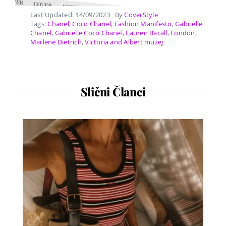
Last Updated: 14/09/2023
By
CoverStyle
Tags:
Chanel
,
Coco Chanel
,
Fashion Manifesto
,
Gabrielle
Chanel
,
Gabrielle Coco Chanel
,
Lauren Bacall
,
London
,
Marlene Dietrich
,
Victoria and Albert muzej
Slični Članci