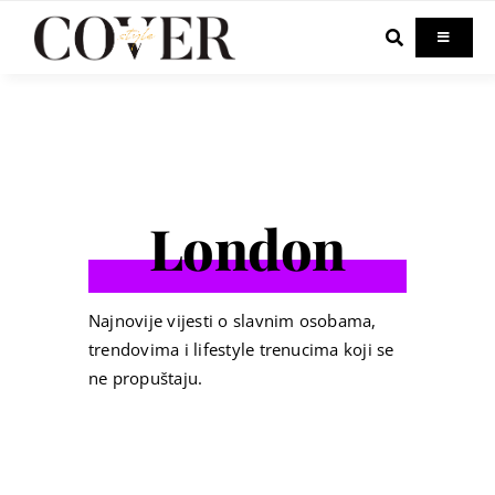
Skip
to
Toggle
Navigati
content
Home
Celebrity
London
Fashion
Beauty
Najnovije vijesti o slavnim osobama,
trendovima i lifestyle trenucima koji se
ne propuštaju.
Lifestyle
Out & About