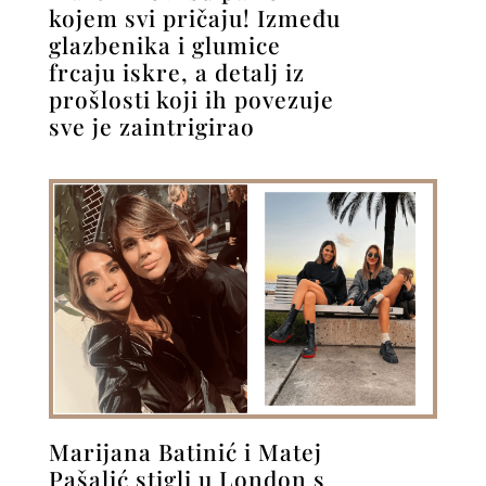
kojem svi pričaju! Između
glazbenika i glumice
frcaju iskre, a detalj iz
prošlosti koji ih povezuje
sve je zaintrigirao
Marijana Batinić i Matej
Pašalić stigli u London s