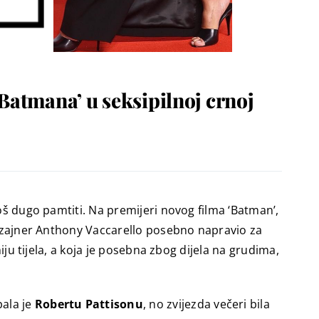
Batmana’ u seksipilnoj crnoj
još dugo pamtiti. Na premijeri novog filma ‘Batman’,
 dizajner Anthony Vaccarello posebno napravio za
iju tijela, a koja je posebna zbog dijela na grudima,
pala je
Robertu Pattisonu
, no zvijezda večeri bila