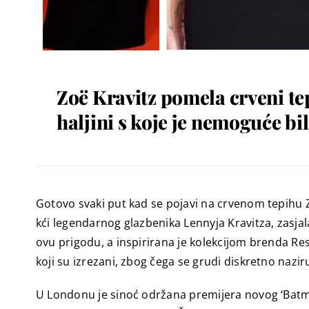
Zoë Kravitz pomela crveni te
haljini s koje je nemoguće bi
Gotovo svaki put kad se pojavi na crvenom tepihu Zo
kći legendarnog glazbenika Lennyja Kravitza, zasja
ovu prigodu, a inspirirana je kolekcijom brenda Resor
koji su izrezani, zbog čega se grudi diskretno nazir
U Londonu je sinoć održana premijera novog ‘Batma