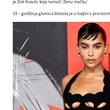
je Zoë Kravitz koja tumači ‘Ženu mačku.’
33 – godišnja glumica blistala je u haljini s prorezi