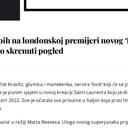
pih na londonskoj premijeri novog ‘
lo skrenuti pogled
ë Kravitz, glumica i manekenka, servira ‘look’ koji će se 
la je punim sjajem u novoj kreaciji Saint Laurenta koju je
t 2022. Zoe je očarala sve prisutne u haljini koja prati lin
u
na’ u režiji Matta Reevesa. Uloga novog superjunaka pri