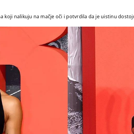
ma koji nalikuju na mačje oči i potvrdila da je uistinu dosto