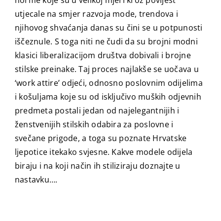
norme koje su u velikoj mjeri kroz povijest
utjecale na smjer razvoja mode, trendova i
njihovog shvaćanja danas su čini se u potpunosti
iščeznule. S toga niti ne čudi da su brojni modni
klasici liberalizacijom društva dobivali i brojne
stilske preinake. Taj proces najlakše se uočava u
‘work attire’ odjeći, odnosno poslovnim odijelima
i košuljama koje su od isključivo muških odjevnih
predmeta postali jedan od najelegantnijih i
ženstvenijih stilskih odabira za poslovne i
svečane prigode, a toga su poznate Hrvatske
ljepotice itekako svjesne. Kakve modele odijela
biraju i na koji način ih stiliziraju doznajte u
nastavku….