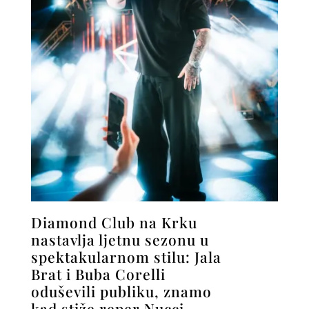
Diamond Club na Krku
nastavlja ljetnu sezonu u
spektakularnom stilu: Jala
Brat i Buba Corelli
oduševili publiku, znamo
kad stiže reper Nucci