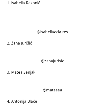
1. Isabella Rakonić
@isabellaeclaires
2. Žana Jurišić
@zanajurisic
3. Matea Senjak
@mateaea
4. Antonija Blaće