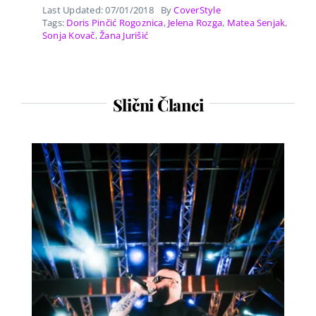
Last Updated: 07/01/2018
By
CoverStyle
Tags:
Doris Pinčić Rogoznica
,
Jelena Rozga
,
Matea Senjak
,
Sonja Kovač
,
Žana Jurišić
Slični Članci