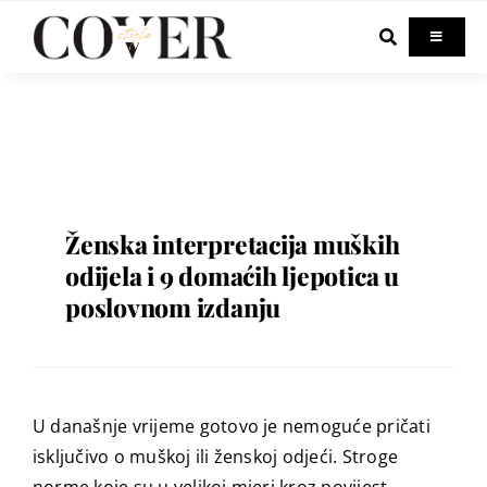
Skip
to
Toggle
Navigati
content
Home
Celebrity
Fashion
Ženska interpretacija muških
odijela i 9 domaćih ljepotica u
poslovnom izdanju
Beauty
Lifestyle
U današnje vrijeme gotovo je nemoguće pričati
Out & About
isključivo o muškoj ili ženskoj odjeći. Stroge