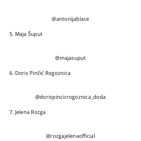
@antonijablace
5. Maja Šuput
@majasuput
6. Doris Pinčić Rogoznica
@dorispincicrogoznica_doda
7. Jelena Rozga
@rozgajelenaofficial