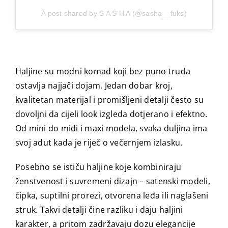
A post shared by S A S H A (@sasha__fuks)
Haljine su modni komad koji bez puno truda
ostavlja najjači dojam. Jedan dobar kroj,
kvalitetan materijal i promišljeni detalji često su
dovoljni da cijeli look izgleda dotjerano i efektno.
Od mini do midi i maxi modela, svaka duljina ima
svoj adut kada je riječ o večernjem izlasku.
Posebno se ističu haljine koje kombiniraju
ženstvenost i suvremeni dizajn – satenski modeli,
čipka, suptilni prorezi, otvorena leđa ili naglašeni
struk. Takvi detalji čine razliku i daju haljini
karakter, a pritom zadržavaju dozu elegancije