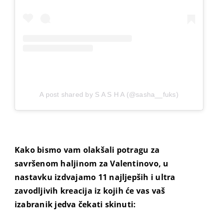
A post shared by S A S H A (@sasha__fuks)
Kako bismo vam olakšali potragu za
savršenom haljinom za Valentinovo, u
nastavku izdvajamo 11 najljepših i ultra
zavodljivih kreacija iz kojih će vas vaš
izabranik jedva čekati skinuti: