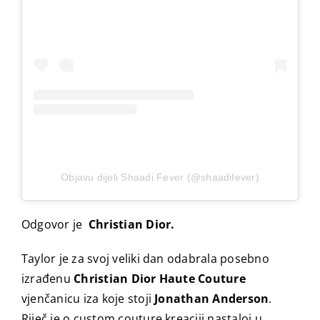
Objavu dijeli Shaadi Fever (@shaadifever)
Odgovor je
Christian Dior⁠.
Taylor je za svoj veliki dan odabrala posebno
izrađenu
Christian Dior Haute Couture
vjenčanicu iza koje stoji
Jonathan Anderson
.
Riječ je o custom couture kreaciji nastaloj u