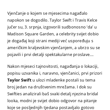
Vjenčanje o kojem se mjesecima nagađalo
napokon se dogodilo. Taylor Swift i Travis Kelce
jučer su, 3. srpnja, izgovorili sudbonosno ‘da’ u
Madison Square Garden, a celebrity svijet dobio
je događaj koji strani mediji već uspoređuju s
američkim kraljevskim vjenčanjem, a ubrzo su se
pojavili i prvi detalji spektakularne proslave….
Nakon mjeseci tajnovitosti, nagađanja o lokaciji,
popisu uzvanika i, naravno, vjenčanici, prvi prizori
Taylor Swift
u ulozi mladenke postali su tema
broj jedan na društvenim mrežama. I dok su
Swifties analizirali baš svaki detalj njezina bridal
looka, modni je svijet dobio odgovor na pitanje
koje se posljednjih tjedana postavljalo gotovo