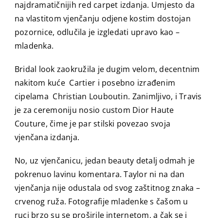
najdramatičnijih red carpet izdanja. Umjesto da
na vlastitom vjenčanju odjene kostim dostojan
pozornice, odlučila je izgledati upravo kao –
mladenka.
Bridal look zaokružila je dugim velom, decentnim
nakitom kuće
Cartier⁠ i posebno izrađenim
cipelama
Christian Louboutin⁠. Zanimljivo, i Travis
je za ceremoniju nosio custom Dior Haute
Couture, čime je par stilski povezao svoja
vjenčana izdanja.
No, uz vjenčanicu, jedan beauty detalj odmah je
pokrenuo lavinu komentara. Taylor ni na dan
vjenčanja nije odustala od svog zaštitnog znaka –
crvenog ruža. Fotografije mladenke s čašom u
ruci brzo su se proširile internetom, a čak se i