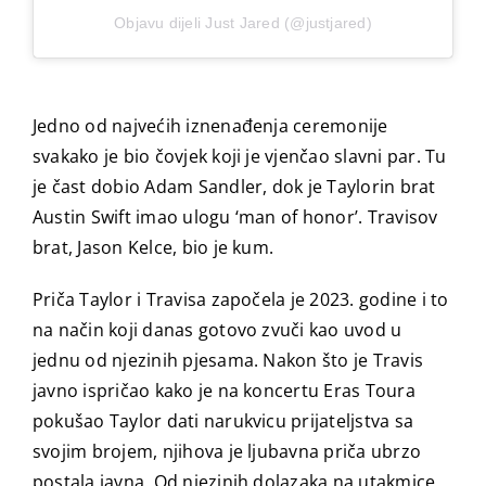
Objavu dijeli Just Jared (@justjared)
Jedno od najvećih iznenađenja ceremonije
svakako je bio čovjek koji je vjenčao slavni par. Tu
je čast dobio Adam Sandler, dok je Taylorin brat
Austin Swift imao ulogu ‘man of honor’. Travisov
brat, Jason Kelce, bio je kum.
Priča Taylor i Travisa započela je 2023. godine i to
na način koji danas gotovo zvuči kao uvod u
jednu od njezinih pjesama. Nakon što je Travis
javno ispričao kako je na koncertu Eras Toura
pokušao Taylor dati narukvicu prijateljstva sa
svojim brojem, njihova je ljubavna priča ubrzo
postala javna. Od njezinih dolazaka na utakmice