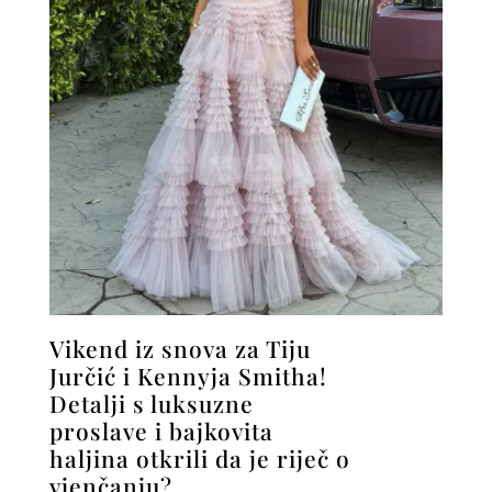
Vikend iz snova za Tiju
Jurčić i Kennyja Smitha!
Detalji s luksuzne
proslave i bajkovita
haljina otkrili da je riječ o
vjenčanju?