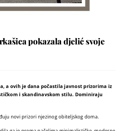
kašica pokazala djelić svoje
a, a ovih je dana počastila javnost prizorima iz
stičkom i skandinavskom stilu. Dominiraju
rđuju novi prizori njezinog obiteljskog doma.
redila ga je prema načelima minimalističke, moderne