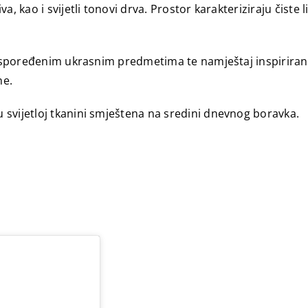
, kao i svijetli tonovi drva. Prostor karakteriziraju čiste 
 raspoređenim ukrasnim predmetima te namještaj inspiriran
ne.
svijetloj tkanini smještena na sredini dnevnog boravka.