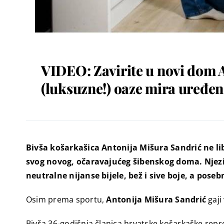
VIDEO: Zavirite u novi dom A
(luksuzne!) oaze mira uređe
Bivša košarkašica Antonija Mišura Sandrić ne lib
svog novog, očaravajućeg šibenskog doma. Njez
neutralne nijanse bijele, bež i sive boje, a pose
Osim prema sportu,
Antonija Mišura Sandrić
gaji
Bivša 36-godišnja članica hrvatske košarkaške repr