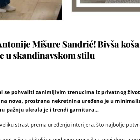
ntonije Mišure Sandrić! Bivša košar
ne u skandinavskom stilu
i se pohvaliti zanimljivim trenucima iz privatnog život
ina nova, prostrana nekretnina uređena je u minimali
bnu pažnju ukrala je i trendi garnitura…
 veliku strast prema uređenju interijera, što najbolje potv
ezentacije s obitelji se nedavno preselila u novi dom, a u