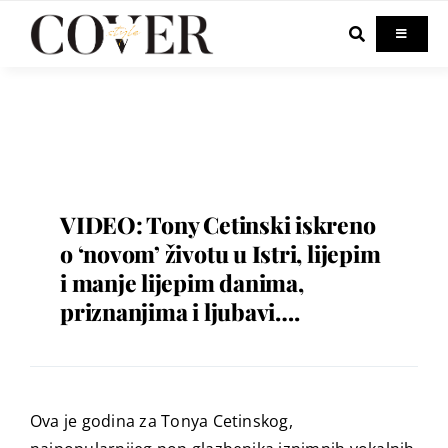
Skip
to
Toggle
Navigati
content
Home
Celebrity
Fashion
VIDEO: Tony Cetinski iskreno
o ‘novom’ životu u Istri, lijepim
i manje lijepim danima,
Beauty
priznanjima i ljubavi….
Lifestyle
Out & About
Ova je godina za Tonya Cetinskog,