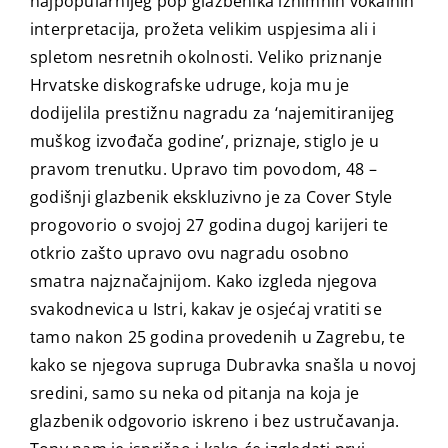
najpopularnijeg pop glazbenika iznimnih vokalnih
interpretacija, prožeta velikim uspjesima ali i
spletom nesretnih okolnosti. Veliko priznanje
Hrvatske diskografske udruge, koja mu je
dodijelila prestižnu nagradu za ‘najemitiranijeg
muškog izvođača godine’, priznaje, stiglo je u
pravom trenutku. Upravo tim povodom, 48 –
godišnji glazbenik ekskluzivno je za Cover Style
progovorio o svojoj 27 godina dugoj karijeri te
otkrio zašto upravo ovu nagradu osobno
smatra najznačajnijom. Kako izgleda njegova
svakodnevica u Istri, kakav je osjećaj vratiti se
tamo nakon 25 godina provedenih u Zagrebu, te
kako se njegova supruga Dubravka snašla u novoj
sredini, samo su neka od pitanja na koja je
glazbenik odgovorio iskreno i bez ustručavanja.