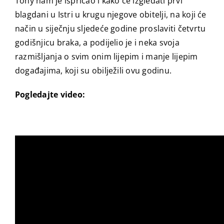
Tony nam je ispričao i kako će izgledati prvi
blagdani u Istri u krugu njegove obitelji, na koji će
način u siječnju sljedeće godine proslaviti četvrtu
godišnjicu braka, a podijelio je i neka svoja
razmišljanja o svim onim lijepim i manje lijepim
događajima, koji su obilježili ovu godinu.
Pogledajte video: