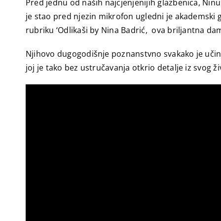
Pred jednu od naših najcjenjenijih glazbenica, Ninu B
je stao pred njezin mikrofon ugledni je akademski gl
rubriku ‘Odlikaši by Nina Badrić, ova briljantna da
Njihovo dugogodišnje poznanstvno svakako je učini
joj je tako bez ustručavanja otkrio detalje iz svog ži