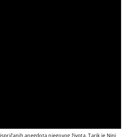
ispričanih anegdota njegovog života, Tarik je Nini