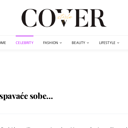
OME
CELEBRITY
FASHION
BEAUTY
LIFESTYLE
z spavaće sobe…