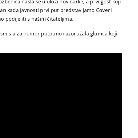
azbenica našla se u ulozi novinarke, a prvi gost koji
 dan kada javnosti prvi put predstavljamo Cover i
 podijeliti s našim čitateljima.
g smisla za humor potpuno razoružala glumca koji