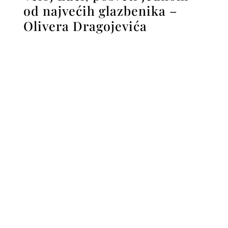
od najvećih glazbenika –
Olivera Dragojevića