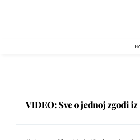
Skip
to
content
H
VIDEO: Sve o jednoj zgodi i