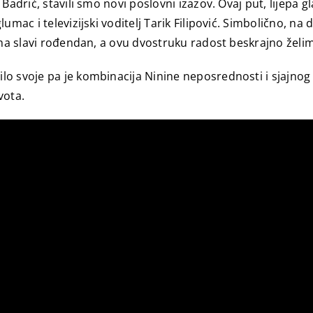
adrić, stavili smo novi poslovni izazov. Ovaj put, lijepa gl
umac i televizijski voditelj Tarik Filipović. Simbolično, na
ma slavi rođendan, a ovu dvostruku radost beskrajno želimo
lo svoje pa je kombinacija Ninine neposrednosti i sjajno
vota.