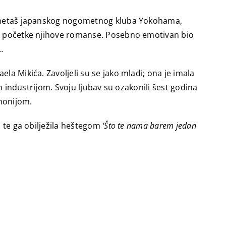
nogometaš japanskog nogometnog kluba Yokohama,
ame početke njihove romanse. Posebno emotivan bio
…
la Mikića. Zavoljeli su se jako mladi; ona je imala
m industrijom. Svoju ljubav su ozakonili šest godina
omonijom.
, te ga obilježila heštegom
‘Što te nama barem jedan