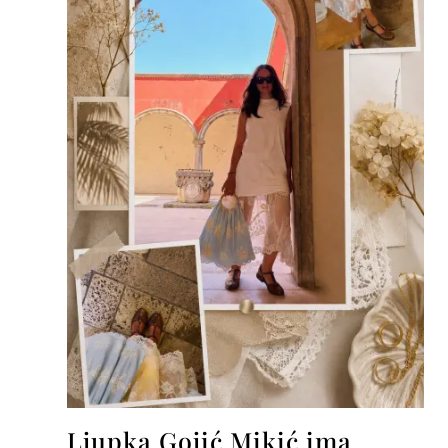
Ljupka Gojić Mikić ima