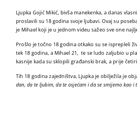
Ljupka Gojić Mikić, bivša manekenka, a danas vlas
proslavili su 18 godina svoje ljubavi. Ovaj su po
je Mihael koji je u jednom videu sažeo sve one najlje
Prošlo je točno 18 godina otkako su se isprepleli ž
tek 18 godina, a Mihael 21, te se ludo zaljubio u pl
kasnije kada su sklopili građanski brak, a prije če
Tih 18 godina zajedništva, Ljupka je obilježila je 
dan, da te ljubim, da te osjećam i da se smijemo kao i t