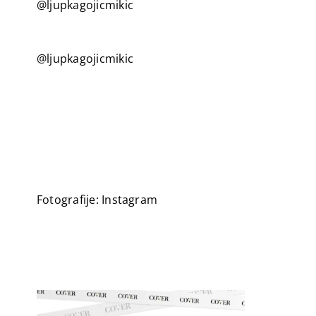
@ljupkagojicmikic
@ljupkagojicmikic
Fotografije: Instagram