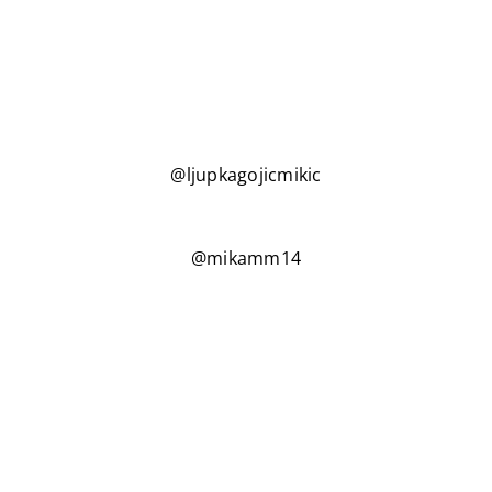
@ljupkagojicmikic
@mikamm14