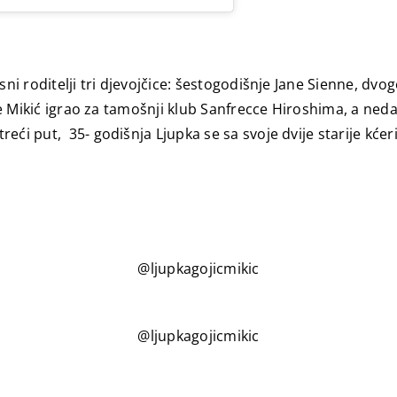
sni roditelji tri djevojčice: šestogodišnje Jane Sienne, d
je je Mikić igrao za tamošnji klub Sanfrecce Hiroshima, a
ći put, 35- godišnja Ljupka se sa svoje dvije starije kćeri 
@ljupkagojicmikic
@ljupkagojicmikic