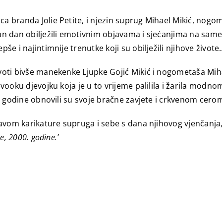
nica branda Jolie Petite, i njezin suprug Mihael Mikić, 
seban dan obilježili emotivnim objavama i sjećanjima na s
pše i najintimnije trenutke koji su obilježili njihove živote
ivoti bivše manekenke Ljupke Gojić Mikić i nogometaša Mihae
avooku djevojku koja je u to vrijeme palilila i žarila modno
tiri godine obnovili su svoje bračne zavjete i crkvenom cer
objavom karikature supruga i sebe s dana njihovog vjenčanja
e, 2000. godine.’