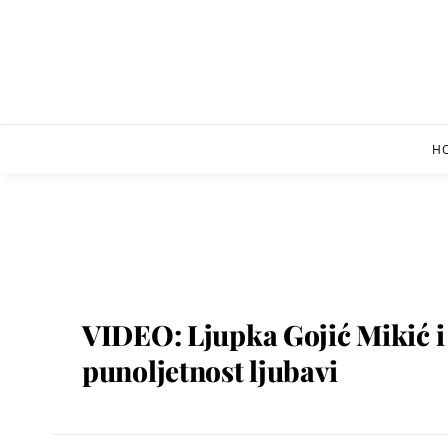
Skip
to
content
H
VIDEO: Ljupka Gojić Mikić i 
punoljetnost ljubavi