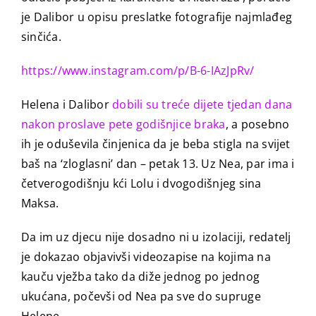
je Dalibor u opisu preslatke fotografije najmlađeg
sinčića.
https://www.instagram.com/p/B-6-IAzJpRv/
Helena i Dalibor
dobili su treće dijete tjedan dana
nakon proslave pete godišnjice braka
, a posebno
ih je oduševila činjenica da je beba stigla na svijet
baš na ‘zloglasni’ dan – petak 13. Uz Nea, par ima i
četverogodišnju kći Lolu i dvogodišnjeg sina
Maksa.
Da im uz djecu nije dosadno ni u izolaciji, redatelj
je dokazao objavivši videozapise na kojima na
kauču vježba tako da diže jednog po jednog
ukućana, počevši od Nea pa sve do supruge
Helene.