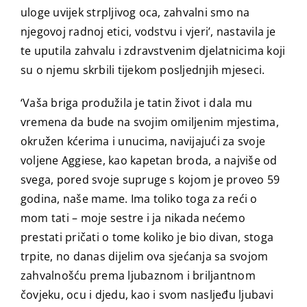
uloge uvijek strpljivog oca, zahvalni smo na
njegovoj radnoj etici, vodstvu i vjeri’, nastavila je
te uputila zahvalu i zdravstvenim djelatnicima koji
su o njemu skrbili tijekom posljednjih mjeseci.
‘Vaša briga produžila je tatin život i dala mu
vremena da bude na svojim omiljenim mjestima,
okružen kćerima i unucima, navijajući za svoje
voljene Aggiese, kao kapetan broda, a najviše od
svega, pored svoje supruge s kojom je proveo 59
godina, naše mame. Ima toliko toga za reći o
mom tati – moje sestre i ja nikada nećemo
prestati pričati o tome koliko je bio divan, stoga
trpite, no danas dijelim ova sjećanja sa svojom
zahvalnošću prema ljubaznom i briljantnom
čovjeku, ocu i djedu, kao i svom nasljeđu ljubavi