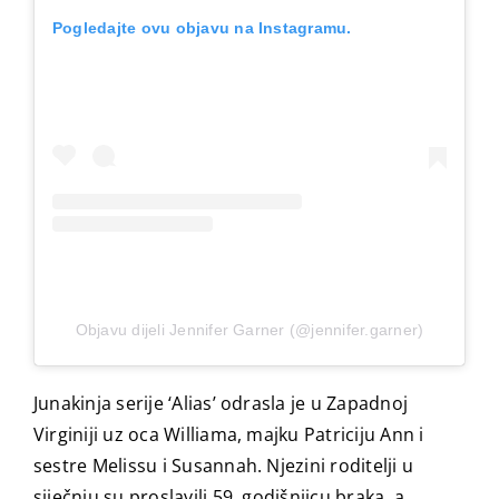
Pogledajte ovu objavu na Instagramu.
Objavu dijeli Jennifer Garner (@jennifer.garner)
Junakinja serije ‘Alias’ odrasla je u Zapadnoj
Virginiji uz oca Williama, majku Patriciju Ann i
sestre Melissu i Susannah. Njezini roditelji u
siječnju su proslavili 59. godišnjicu braka, a