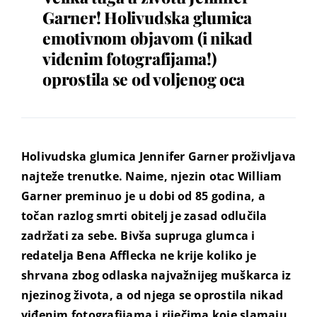
Garner! Holivudska glumica
emotivnom objavom (i nikad
viđenim fotografijama!)
oprostila se od voljenog oca
Holivudska glumica Jennifer Garner proživljava
najteže trenutke. Naime, njezin otac William
Garner preminuo je u dobi od 85 godina, a
točan razlog smrti obitelj je zasad odlučila
zadržati za sebe. Bivša supruga glumca i
redatelja Bena Afflecka ne krije koliko je
shrvana zbog odlaska najvažnijeg muškarca iz
njezinog života, a od njega se oprostila nikad
viđenim fotografijama i riječima koje slamaju