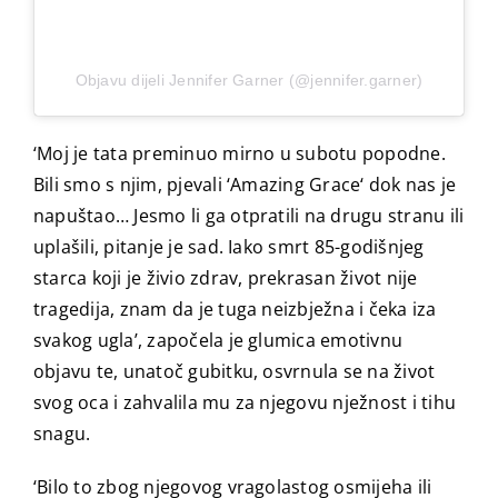
Objavu dijeli Jennifer Garner (@jennifer.garner)
‘Moj je tata preminuo mirno u subotu popodne.
Bili smo s njim, pjevali ‘Amazing Grace‘ dok nas je
napuštao… Jesmo li ga otpratili na drugu stranu ili
uplašili, pitanje je sad. Iako smrt 85-godišnjeg
starca koji je živio zdrav, prekrasan život nije
tragedija, znam da je tuga neizbježna i čeka iza
svakog ugla’, započela je glumica emotivnu
objavu te, unatoč gubitku, osvrnula se na život
svog oca i zahvalila mu za njegovu nježnost i tihu
snagu.
‘Bilo to zbog njegovog vragolastog osmijeha ili