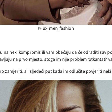
@lux_men_fashion
nu na neki kompromis ili vam obećaju da će odraditi sav po
ljaju na prvo mjesto, stoga im nije problem ‘otkantati’ vas
o zamjeriti, ali sljedeći put kada im odlučite povjeriti neki