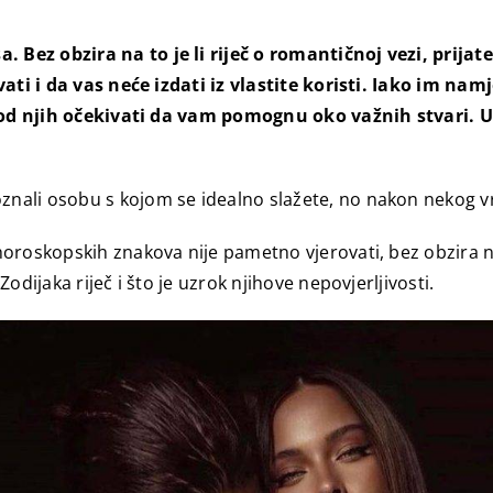
a.
Bez obzira na to je li riječ o romantičnoj vezi, prija
ati i da vas neće izdati iz vlastite koristi.
Iako im namje
li od njih očekivati da vam pomognu oko važnih stvari.
ali osobu s kojom se idealno slažete, no nakon nekog vre
oroskopskih znakova nije pametno vjerovati, bez obzira n
Zodijaka riječ i što je uzrok njihove nepovjerljivosti.