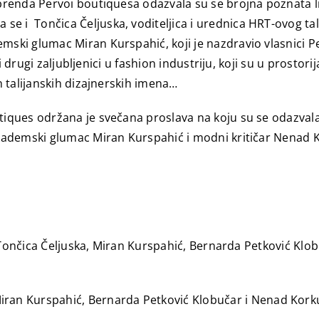
enda Pervoi boutiquesa odazvala su se brojna poznata lica
a se i
Tončica Čeljuska, voditeljica i urednica HRT-ovog t
ki glumac Miran Kurspahić, koji je nazdravio vlasnici P
i drugi zaljubljenici u fashion industriju, koji su u prost
 talijanskih dizajnerskih imena…
ques održana je svečana proslava na koju su se odazvala b
ademski glumac Miran Kurspahić i modni kritičar Nenad K
ončica Čeljuska, Miran Kurspahić, Bernarda Petković Klob
iran Kurspahić, Bernarda Petković Klobučar i Nenad Kork