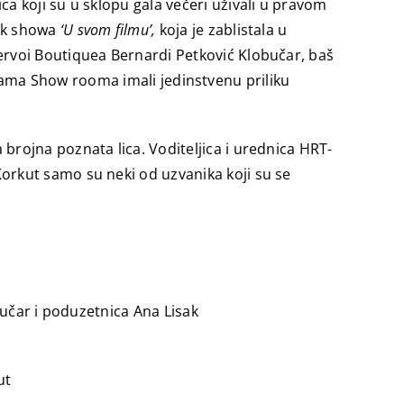
 koji su u sklopu gala večeri uživali u pravom
alk showa
‘U svom filmu’,
koja je zablistala u
ervoi Boutiquea Bernardi Petković Klobučar, baš
orijama Show rooma imali jedinstvenu priliku
rojna poznata lica. Voditeljica i urednica HRT-
orkut samo su neki od uzvanika koji su se
učar i poduzetnica Ana Lisak
ut