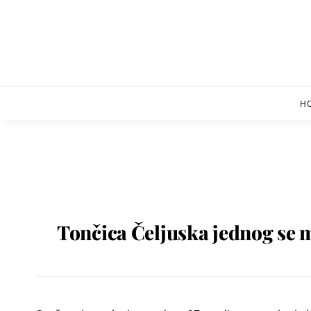
Skip
to
content
H
Tončica Čeljuska jednog se