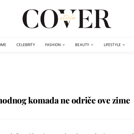
OME
CELEBRITY
FASHION
BEAUTY
LIFESTYLE
 modnog komada ne odriče ove zime