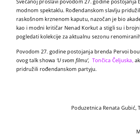
Svečanoj proslavi povodom 27. godine postojanja br
modnom spektaklu. Rođendanskom slavlju pridužil
raskošnom krznenom kaputu, nazočan je bio akadems
kao i modni kritičar Nenad Korkut a stigli su i brojn
pogledati kolekcije za aktualnu sezonu renomiranih
Povodom 27. godine postojanja brenda Pervoi bouti
ovog talk showa
‘U svom filmu’,
Tončica Čeljuska,
ak
pridružili rođendanskom partyju.
Poduzetnica Renata Gubić, T
M