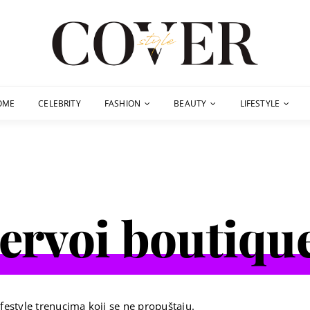
OME
CELEBRITY
FASHION
BEAUTY
LIFESTYLE
ervoi boutiqu
festyle trenucima koji se ne propuštaju.