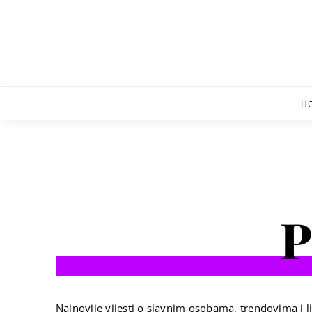
Skip
to
content
H
P
Najnovije vijesti o slavnim osobama, trendovima i li