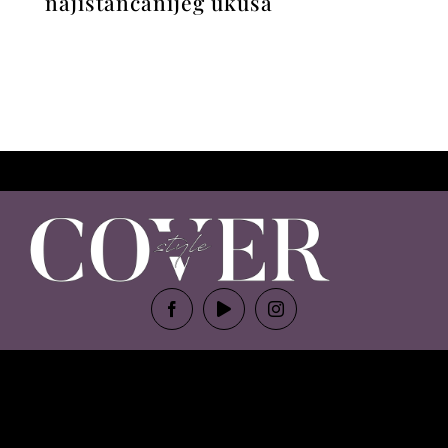
najistančanijeg ukusa