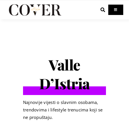
Skip
to
Toggle
Navigati
content
Home
Celebrity
Valle
Fashion
D’Istria
Beauty
Lifestyle
Najnovije vijesti o slavnim osobama,
trendovima i lifestyle trenucima koji se
ne propuštaju.
Out & About