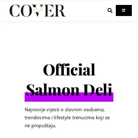
Skip
to
Toggle
Navigati
content
Home
Celebrity
Official
Fashion
Salmon Deli
Beauty
Lifestyle
Najnovije vijesti o slavnim osobama,
trendovima i lifestyle trenucima koji se
ne propuštaju.
Out & About