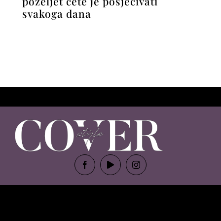
poželjet ćete je posjećivati
svakoga dana