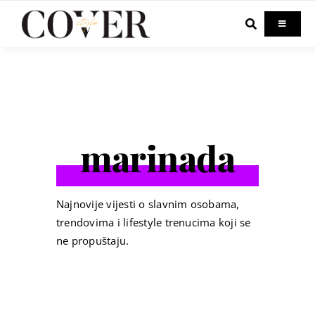
Skip
to
Toggle
Navigati
content
Home
Celebrity
marinada
Fashion
Beauty
Najnovije vijesti o slavnim osobama,
trendovima i lifestyle trenucima koji se
ne propuštaju.
Lifestyle
Out & About