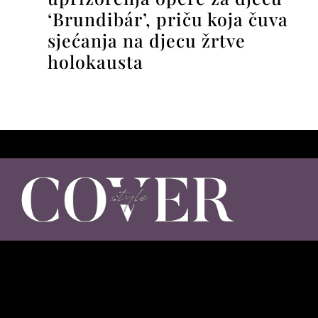
‘Brundibár’, priču koja čuva
sjećanja na djecu žrtve
holokausta