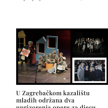
U Zagrebačkom kazalištu
mladih održana dva
uprizorenja opere za djecu