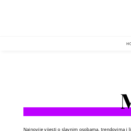
Skip
to
content
H
M
Najnovije vijesti o slavnim osobama, trendovima i li