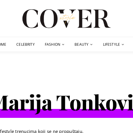
OME
CELEBRITY
FASHION
BEAUTY
LIFESTYLE
arija Tonkov
festyle trenucima koji se ne propuštaju.