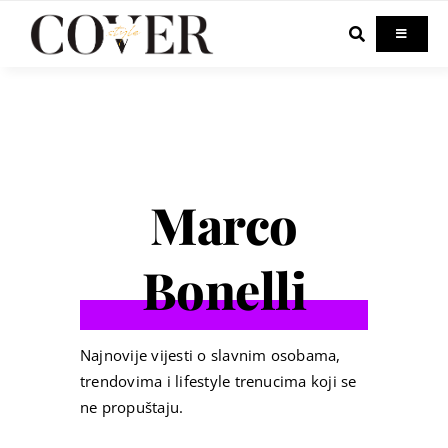
Skip
to
Toggle
Navigati
content
Home
Celebrity
Marco
Fashion
Bonelli
Beauty
Lifestyle
Najnovije vijesti o slavnim osobama,
trendovima i lifestyle trenucima koji se
ne propuštaju.
Out & About