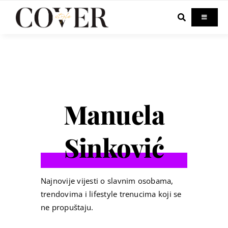
Skip
to
Toggle
Navigati
content
Home
Celebrity
Manuela
Fashion
Sinković
Beauty
Lifestyle
Najnovije vijesti o slavnim osobama,
trendovima i lifestyle trenucima koji se
ne propuštaju.
Out & About