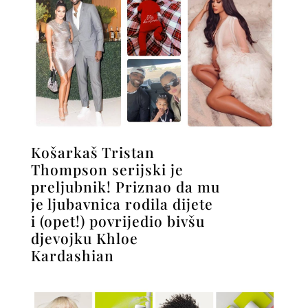
Košarkaš Tristan
Thompson serijski je
preljubnik! Priznao da mu
je ljubavnica rodila dijete
i (opet!) povrijedio bivšu
djevojku Khloe
Kardashian