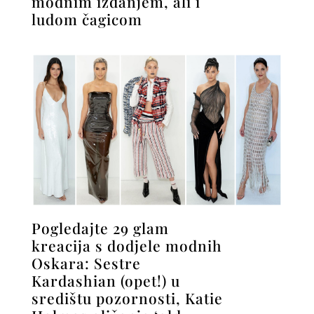
modnim izdanjem, ali i
ludom čagicom
Pogledajte 29 glam
kreacija s dodjele modnih
Oskara: Sestre
Kardashian (opet!) u
središtu pozornosti, Katie