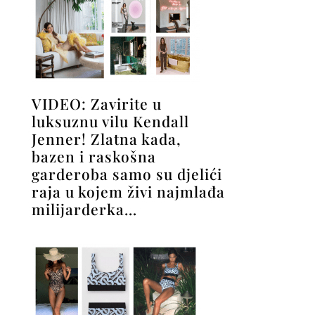
VIDEO: Zavirite u
luksuznu vilu Kendall
Jenner! Zlatna kada,
bazen i raskošna
garderoba samo su djelići
raja u kojem živi najmlađa
milijarderka…