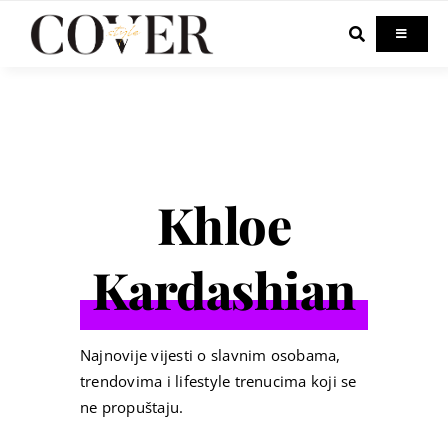
Skip
to
Toggle
Navigati
content
Home
Celebrity
Khloe
Fashion
Kardashian
Beauty
Lifestyle
Najnovije vijesti o slavnim osobama,
trendovima i lifestyle trenucima koji se
ne propuštaju.
Out & About