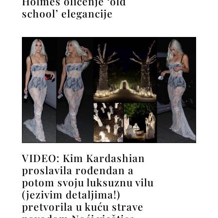
Holmes oličenje ‘old
school’ elegancije
VIDEO: Kim Kardashian
proslavila rođendan a
potom svoju luksuznu vilu
(jezivim detaljima!)
pretvorila u kuću strave