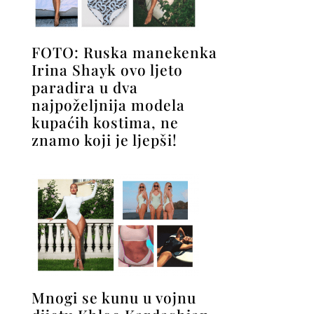
FOTO: Ruska manekenka
Irina Shayk ovo ljeto
paradira u dva
najpoželjnija modela
kupaćih kostima, ne
znamo koji je ljepši!
Mnogi se kunu u vojnu