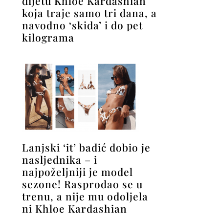
dijetu Khloe Kardashian
koja traje samo tri dana, a
navodno ‘skida’ i do pet
kilograma
Lanjski ‘it’ badić dobio je
nasljednika – i
najpoželjniji je model
sezone! Rasprodao se u
trenu, a nije mu odoljela
ni Khloe Kardashian