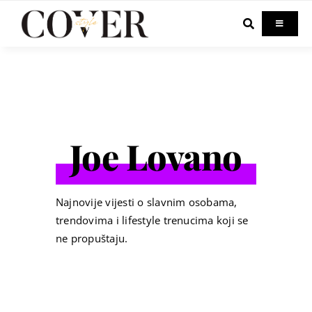
Skip
to
Toggle
Navigati
content
Home
Celebrity
Joe Lovano
Fashion
Beauty
Najnovije vijesti o slavnim osobama,
trendovima i lifestyle trenucima koji se
ne propuštaju.
Lifestyle
Out & About