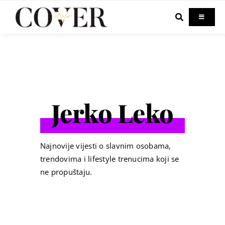
Skip
to
Toggle
Navigati
content
Home
Celebrity
Jerko Leko
Fashion
Beauty
Najnovije vijesti o slavnim osobama,
trendovima i lifestyle trenucima koji se
ne propuštaju.
Lifestyle
Out & About