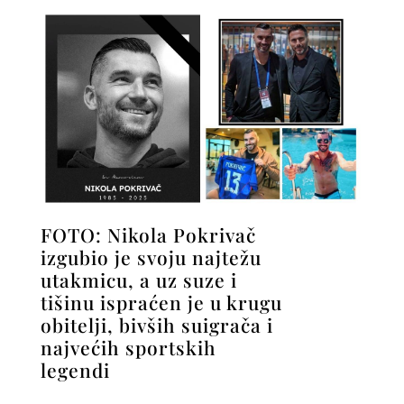
FOTO: Nikola Pokrivač
izgubio je svoju najtežu
utakmicu, a uz suze i
tišinu ispraćen je u krugu
obitelji, bivših suigrača i
najvećih sportskih
legendi