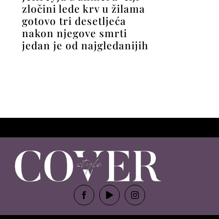
zločini lede krv u žilama
gotovo tri desetljeća
nakon njegove smrti
jedan je od najgledanijih