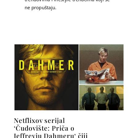
ne propuštaju.
Netflixov serijal
‘Čudovište: Priča o
Jeffreyju Dahmeru‘ čiji