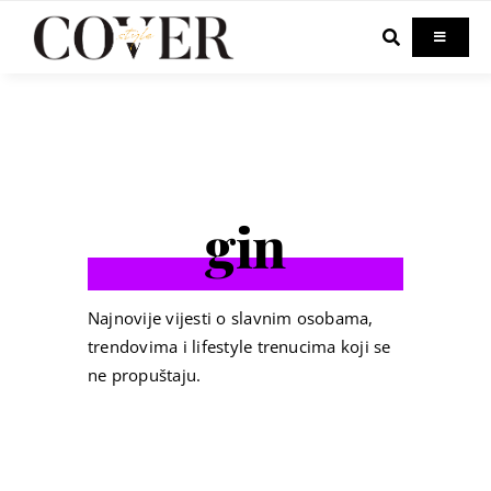
Skip
to
Toggle
Navigati
content
Home
Celebrity
gin
Fashion
Beauty
Najnovije vijesti o slavnim osobama,
trendovima i lifestyle trenucima koji se
ne propuštaju.
Lifestyle
Out & About