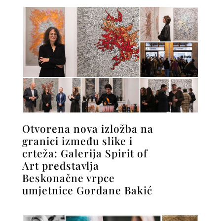
Otvorena nova izložba na
granici između slike i
crteža: Galerija Spirit of
Art predstavlja
Beskonačne vrpce
umjetnice Gordane Bakić