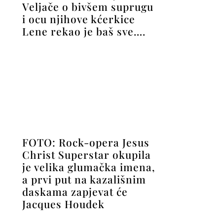
Veljače o bivšem suprugu
i ocu njihove kćerkice
Lene rekao je baš sve….
FOTO: Rock-opera Jesus
Christ Superstar okupila
je velika glumačka imena,
a prvi put na kazališnim
daskama zapjevat će
Jacques Houdek
A sretni dobitnici ulaznica
za kultnu kazališnu
predstavu ‘Dvoje’, priču o