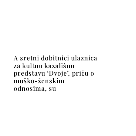
muško-ženskim
odnosima, su
FOTO: Brojni poznati na
svečanoj premijeri
‘Posljednjeg Srbina u
Hrvatskoj’, neki su se
istaknuli stilom, neki
humorom….