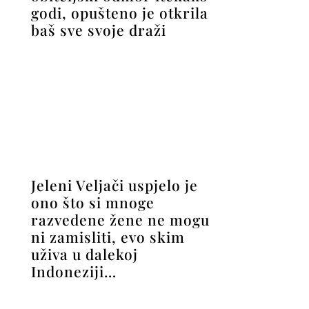
Jeleni Veljači uspjelo je
ono što si mnoge
razvedene žene ne mogu
ni zamisliti, evo skim
uživa u dalekoj
Indoneziji…
Cover Style i Teatar Exit
dva čitatelja nagrađuju s
dvije ulaznice za kultnu
predstavu ‘Dvoje’, priču o
muško-ženskim
odnosima