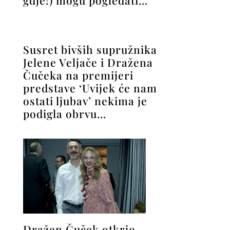
Susret bivših supružnika
Jelene Veljače i Dražena
Čučeka na premijeri
predstave ‘Uvijek će nam
ostati ljubav’ nekima je
podigla obrvu…
Dražen Čuček otkrio