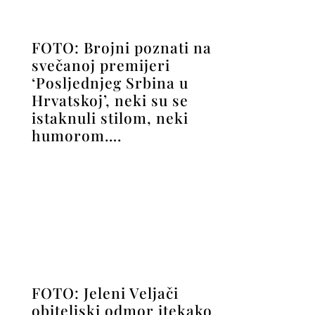
FOTO: Jeleni Veljači
obiteljski odmor itekako
godi, opušteno je otkrila
baš sve svoje draži