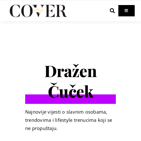
Skip
to
Toggle
Navigati
content
Home
Celebrity
Dražen
Fashion
Čuček
Beauty
Lifestyle
Najnovije vijesti o slavnim osobama,
trendovima i lifestyle trenucima koji se
ne propuštaju.
Out & About