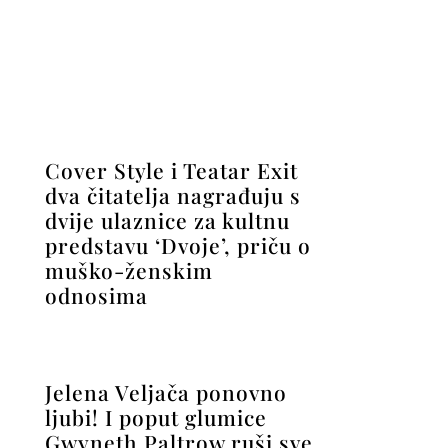
Jelena Veljača ponovno
ljubi! I poput glumice
Gwyneth Paltrow ruši sve
stereotipe, bivšu i novu
ljubav okupila je za istim
stolom
UČITAJ VIŠE