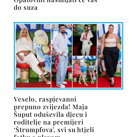
do suza
Veselo, raspjevanoi
prepuno zvijezda! Maja
Šuput oduševila djecu i
roditelje na premijeri
‘Štrumpfova’, svi su htjeli