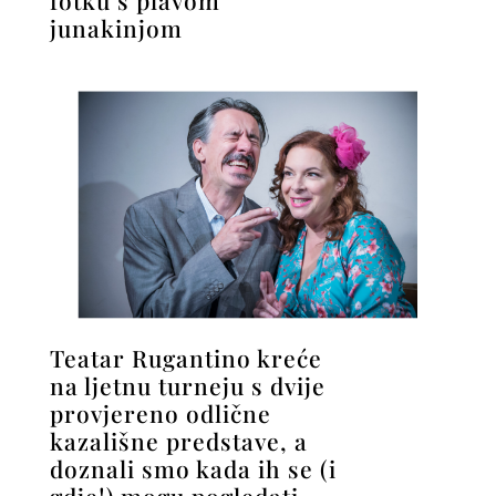
fotku s plavom
junakinjom
Teatar Rugantino kreće
na ljetnu turneju s dvije
provjereno odlične
kazališne predstave, a
doznali smo kada ih se (i
gdje!) mogu pogledati…