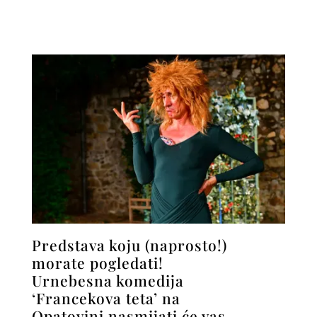
Predstava koju (naprosto!)
morate pogledati!
Urnebesna komedija
‘Francekova teta’ na
Opatovini nasmijati će vas