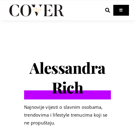
Skip
to
Toggle
Navigati
content
Home
Celebrity
Alessandra
Fashion
Rich
Beauty
Lifestyle
Najnovije vijesti o slavnim osobama,
trendovima i lifestyle trenucima koji se
ne propuštaju.
Out & About