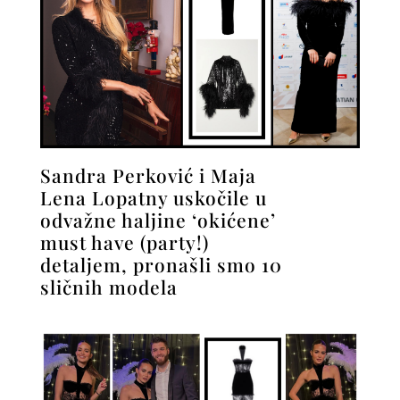
Sandra Perković i Maja
Lena Lopatny uskočile u
odvažne haljine ‘okićene’
must have (party!)
detaljem, pronašli smo 10
sličnih modela