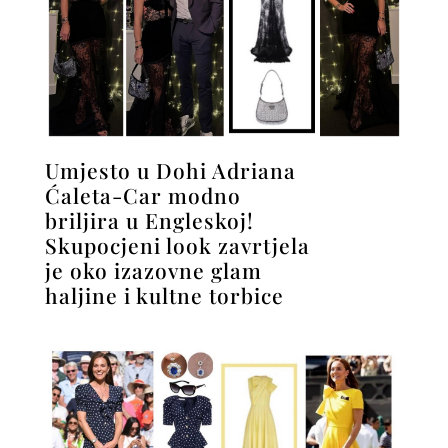
Umjesto u Dohi Adriana
Ćaleta-Car modno
briljira u Engleskoj!
Skupocjeni look zavrtjela
je oko izazovne glam
haljine i kultne torbice