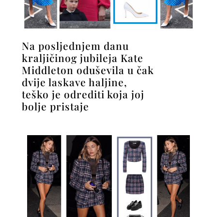
Na posljednjem danu
kraljičinog jubileja Kate
Middleton oduševila u čak
dvije laskave haljine,
teško je odrediti koja joj
bolje pristaje