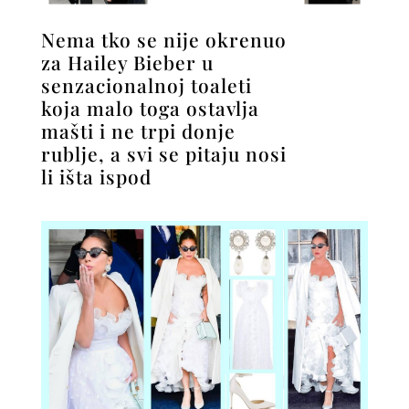
Nema tko se nije okrenuo
za Hailey Bieber u
senzacionalnoj toaleti
koja malo toga ostavlja
mašti i ne trpi donje
rublje, a svi se pitaju nosi
li išta ispod